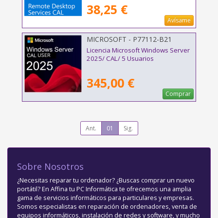
38,25 €
Avísame
MICROSOFT - P77112-B21
Licencia Microsoft Windows Server
2025/ CAL/ 5 Usuarios
345,00 €
Comprar
Ant.
01
Sig.
Sobre Nosotros
¿Necesitas reparar tu ordenador? ¿Buscas comprar un nuevo
portátil? En Affina tu PC Informática te ofrecemos una amplia
gama de servicios informáticos para particulares y empresas.
Somos especialistas en reparación de ordenadores, venta de
equipos informáticos, instalación de redes y software, y mucho