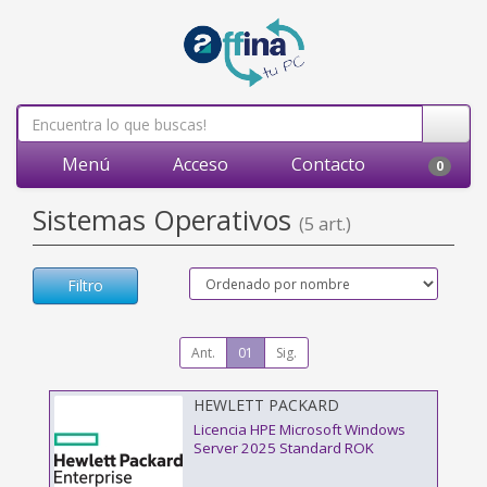
Menú
Acceso
Contacto
0
Sistemas Operativos
(5 art.)
Filtro
Ant.
01
Sig.
HEWLETT PACKARD
ENTERPRISE - P77100-A21
Licencia HPE Microsoft Windows
Server 2025 Standard ROK