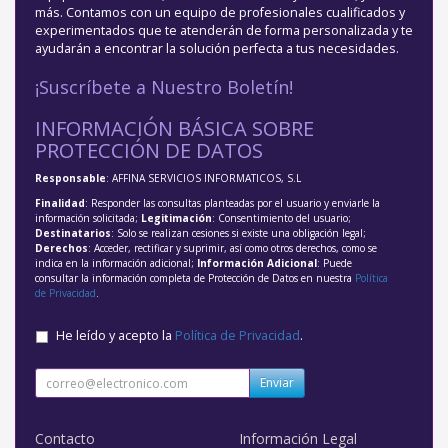
más. Contamos con un equipo de profesionales cualificados y
experimentados que te atenderán de forma personalizada y te
ayudarán a encontrar la solución perfecta a tus necesidades.
¡Suscríbete a Nuestro Boletín!
INFORMACIÓN BÁSICA SOBRE
PROTECCIÓN DE DATOS
Responsable
: AFFINA SERVICIOS INFORMATICOS, S.L
Finalidad
: Responder las consultas planteadas por el usuario y enviarle la
información solicitada;
Legitimación
: Consentimiento del usuario;
Destinatarios
: Solo se realizan cesiones si existe una obligación legal;
Derechos
: Acceder, rectificar y suprimir, así como otros derechos, como se
indica en la información adicional;
Información Adicional
: Puede
consultar la información completa de Protección de Datos en nuestra
Política
de Privacidad
.
He leído y acepto la
Política de Privacidad
.
Enviar
Contacto
Información Legal