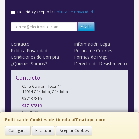
He leído y acepto la
Política de Privacidad
.
Enviar
Contacto
Información Legal
Política Privacidad
Política de Cookies
Condiciones de Compra
Formas de Pago
¿Quienes Somos?
Derecho de Desistimiento
Contacto
Calle Guaraní, local 11
14014
Córdoba
,
Córdoba
957437816
957437816
info@affinatupc.com
Política de Cookies de tienda.affinatupc.com
Configurar
Rechazar
Aceptar Cookies
Horario