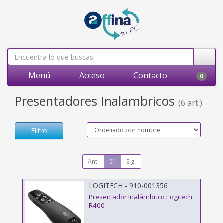
Menú
Acceso
Contacto
0
Presentadores Inalambricos
(6 art.)
Filtro
Ant.
01
Sig.
LOGITECH - 910-001356
Presentador Inalámbrico Logitech
R400