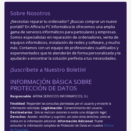
Sobre Nosotros
¿Necesitas reparar tu ordenador? ¿Buscas comprar un nuevo
portátil? En Affina tu PC Informática te ofrecemos una amplia
gama de servicios informáticos para particulares y empresas.
Somos especialistas en reparación de ordenadores, venta de
equipos informáticos, instalación de redes y software, y mucho
más. Contamos con un equipo de profesionales cualificados y
experimentados que te atenderán de forma personalizada y te
ayudarán a encontrar la solución perfecta a tus necesidades.
¡Suscríbete a Nuestro Boletín!
INFORMACIÓN BÁSICA SOBRE
PROTECCIÓN DE DATOS
Responsable
: AFFINA SERVICIOS INFORMATICOS, S.L
Finalidad
: Responder las consultas planteadas por el usuario y enviarle la
información solicitada;
Legitimación
: Consentimiento del usuario;
Destinatarios
: Solo se realizan cesiones si existe una obligación legal;
Derechos
: Acceder, rectificar y suprimir, así como otros derechos, como se
indica en la información adicional;
Información Adicional
: Puede
consultar la información completa de Protección de Datos en nuestra
Política
de Privacidad
.