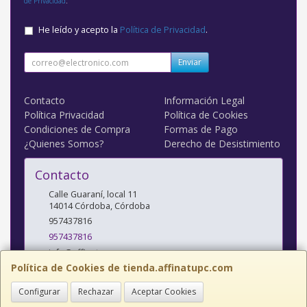
de Privacidad
.
He leído y acepto la
Política de Privacidad
.
Enviar
Contacto
Información Legal
Política Privacidad
Política de Cookies
Condiciones de Compra
Formas de Pago
¿Quienes Somos?
Derecho de Desistimiento
Contacto
Calle Guaraní, local 11
14014
Córdoba
,
Córdoba
957437816
957437816
info@affinatupc.com
Política de Cookies de tienda.affinatupc.com
Configurar
Rechazar
Aceptar Cookies
Horario