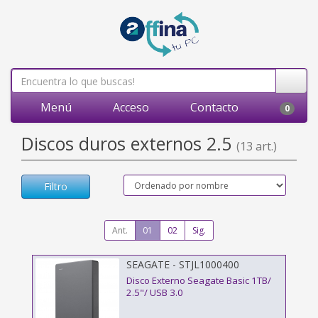
Menú
Acceso
Contacto
0
Discos duros externos 2.5
(13 art.)
Filtro
Ant.
01
02
Sig.
SEAGATE - STJL1000400
Disco Externo Seagate Basic 1TB/
2.5"/ USB 3.0