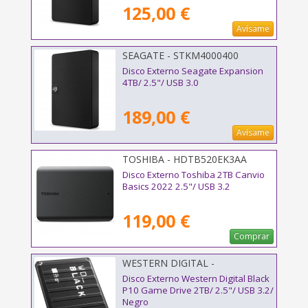
125,00 €
Avísame
SEAGATE - STKM4000400
Disco Externo Seagate Expansion
4TB/ 2.5"/ USB 3.0
189,00 €
Avísame
TOSHIBA - HDTB520EK3AA
Disco Externo Toshiba 2TB Canvio
Basics 2022 2.5"/ USB 3.2
119,00 €
Comprar
WESTERN DIGITAL -
WDBA2W0020BBK-WES1
Disco Externo Western Digital Black
P10 Game Drive 2TB/ 2.5"/ USB 3.2/
Negro