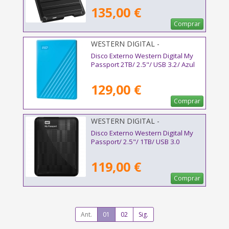
135,00 €
Comprar
WESTERN DIGITAL -
WDBYVG0020BBL-WESN
Disco Externo Western Digital My
Passport 2TB/ 2.5"/ USB 3.2/ Azul
129,00 €
Comprar
WESTERN DIGITAL -
WDBYVG0010BBK-WESN
Disco Externo Western Digital My
Passport/ 2.5"/ 1TB/ USB 3.0
119,00 €
Comprar
Ant.
01
02
Sig.