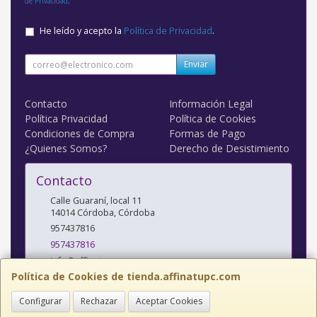
de Privacidad
.
He leído y acepto la
Política de Privacidad
.
Enviar
Contacto
Información Legal
Política Privacidad
Política de Cookies
Condiciones de Compra
Formas de Pago
¿Quienes Somos?
Derecho de Desistimiento
Contacto
Calle Guaraní, local 11
14014
Córdoba
,
Córdoba
957437816
957437816
info@affinatupc.com
Política de Cookies de tienda.affinatupc.com
Configurar
Rechazar
Aceptar Cookies
Horario