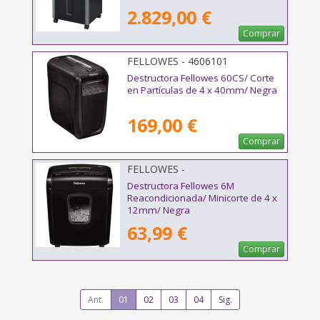
2.829,00 €
Comprar
FELLOWES - 4606101
Destructora Fellowes 60CS/ Corte
en Partículas de 4 x 40mm/ Negra
169,00 €
Comprar
FELLOWES -
Destructora Fellowes 6M
Reacondicionada/ Minicorte de 4 x
12mm/ Negra
63,99 €
Comprar
Ant.
01
02
03
04
Sig.