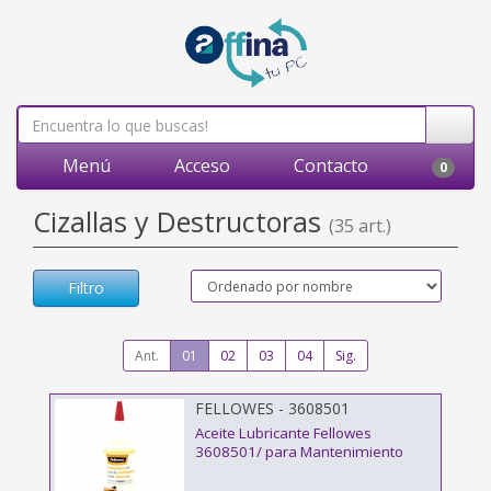
Menú
Acceso
Contacto
0
Cizallas y Destructoras
(35 art.)
Filtro
Ant.
01
02
03
04
Sig.
FELLOWES - 3608501
Aceite Lubricante Fellowes
3608501/ para Mantenimiento