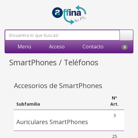
Menú
Acceso
Contacto
0
SmartPhones / Teléfonos
Accesorios de SmartPhones
Nº
Subfamilia
Art.
3
Auriculares SmartPhones
25