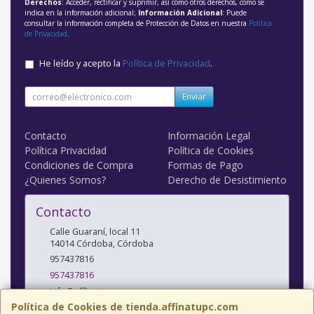
Derechos
: Acceder, rectificar y suprimir, así como otros derechos, como se
indica en la información adicional;
Información Adicional
: Puede
consultar la información completa de Protección de Datos en nuestra
Política
de Privacidad
.
He leído y acepto la
Política de Privacidad
.
Enviar
Contacto
Información Legal
Política Privacidad
Política de Cookies
Condiciones de Compra
Formas de Pago
¿Quienes Somos?
Derecho de Desistimiento
Contacto
Calle Guaraní, local 11
14014
Córdoba
,
Córdoba
957437816
957437816
info@affinatupc.com
Política de Cookies de tienda.affinatupc.com