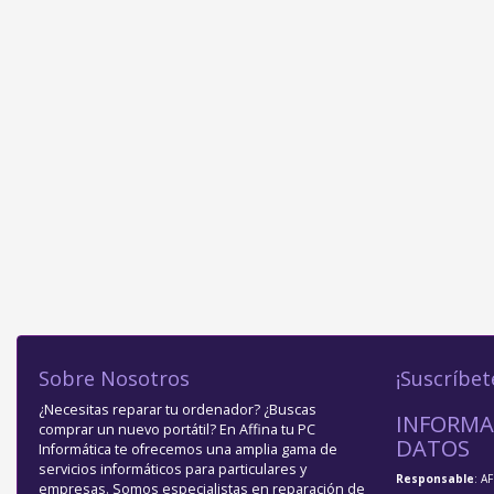
Sobre Nosotros
¡Suscríbet
¿Necesitas reparar tu ordenador? ¿Buscas
INFORMA
comprar un nuevo portátil? En Affina tu PC
DATOS
Informática te ofrecemos una amplia gama de
servicios informáticos para particulares y
Responsable
: A
empresas. Somos especialistas en reparación de