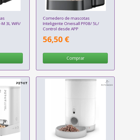
as
Comedero de mascotas
1-M 3L WiFi/
Inteligente Oneisall PF08/ 5L/
Control desde APP
56,50 €
Comprar