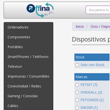
Inicio
Ocio / Depo
Ordenadores
Componentes
Dispositivos
Portátiles
SmartPhones / Teléfonos
Stock
Solo con Stock
Televisor
Impresoras / Consumibles
Marcas
PETKIT (7)
Conectividad / Redes
ONEISALL (2)
Gaming / Consolas
PETONEER (2)
Cables
XIAOMI (1)