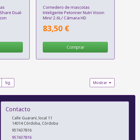
as
Comedero de mascotas
mShare Dual-
Inteligente Petonner Nutri Vision
con
Mini/ 2.6L/ Cámara HD
83,50 €
Comprar
Sig.
Mostrar
Contacto
Calle Guaraní, local 11
14014
Córdoba
,
Córdoba
957437816
957437816