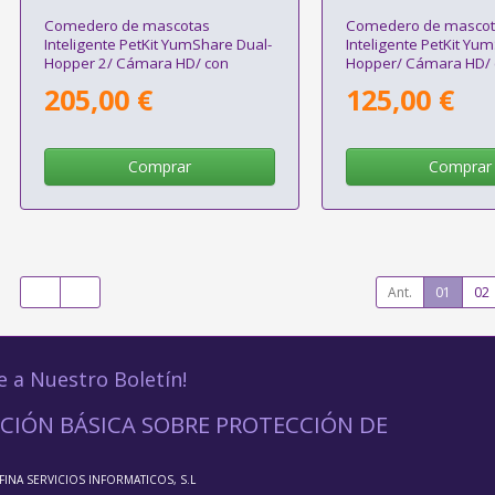
Comedero de mascotas
Comedero de mascot
Inteligente PetKit YumShare Dual-
Inteligente PetKit Yu
Hopper 2/ Cámara HD/ con
Hopper/ Cámara HD/ 
Micrófono
Micrófono
205,00 €
125,00 €
Comprar
Comprar
Ant.
01
02
e a Nuestro Boletín!
CIÓN BÁSICA SOBRE PROTECCIÓN DE
FFINA SERVICIOS INFORMATICOS, S.L