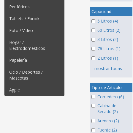
Periféricos
Capacidad
Tablets / Ebook
5 Litros (4)
60 Litros (2)
Foto / Video
3 Litros (2)
Hogar /
Electrodomésticos
76 Litros (1)
2 Litros (1)
Papelería
mostrar todas
Ocio / Deportes /
Mascotas
Tipo de Articulo
Apple
Comedero (6)
Cabina de
Secado (2)
Arenero (2)
Fuente (2)