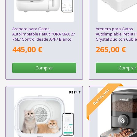
Arenero para Gatos
Arenero para Gatos
Autolimpiable PetKit PURA MAX 2/
Autolimpiable PetKit 
76L/ Control desde APP/ Blanco
Crystal Duo con Cubie
Mate
desde APP/ Blanco
445,00 €
265,00 €
Comprar
Comprar
Destacado