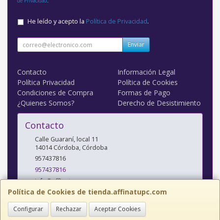
de Privacidad
.
He leído y acepto la
Política de Privacidad
.
Enviar
Contacto
Información Legal
Política Privacidad
Política de Cookies
Condiciones de Compra
Formas de Pago
¿Quienes Somos?
Derecho de Desistimiento
Contacto
Calle Guaraní, local 11
14014
Córdoba
,
Córdoba
957437816
957437816
info@affinatupc.com
Política de Cookies de tienda.affinatupc.com
Configurar
Rechazar
Aceptar Cookies
Horario