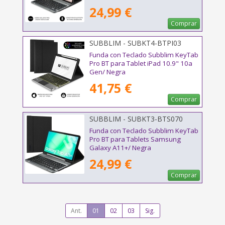
24,99 €
Comprar
SUBBLIM - SUBKT4-BTPI03
Funda con Teclado Subblim KeyTab
Pro BT para Tablet iPad 10.9" 10a
Gen/ Negra
41,75 €
Comprar
SUBBLIM - SUBKT3-BTS070
Funda con Teclado Subblim KeyTab
Pro BT para Tablets Samsung
Galaxy A11+/ Negra
24,99 €
Comprar
Ant.
01
02
03
Sig.