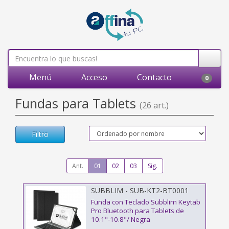
Menú
Acceso
Contacto
0
Fundas para Tablets
(26 art.)
Filtro
Ant.
01
02
03
Sig.
SUBBLIM - SUB-KT2-BT0001
Funda con Teclado Subblim Keytab
Pro Bluetooth para Tablets de
10.1"-10.8"/ Negra