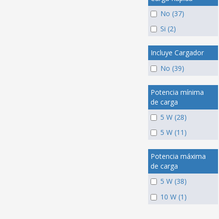
No (37)
Si (2)
Incluye Cargador
No (39)
Potencia mínima
de carga
5 W (28)
5 W (11)
Potencia máxima
de carga
5 W (38)
10 W (1)