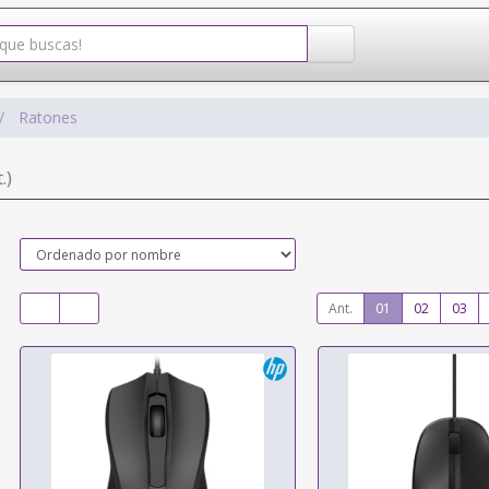
Ratones
.)
Ant.
01
02
03