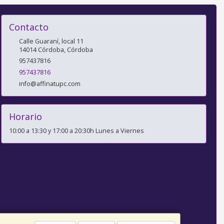
Contacto
Calle Guaraní, local 11
14014
Córdoba
,
Córdoba
957437816
957437816
info@affinatupc.com
Horario
10:00 a 13:30 y 17:00 a 20:30h Lunes a Viernes