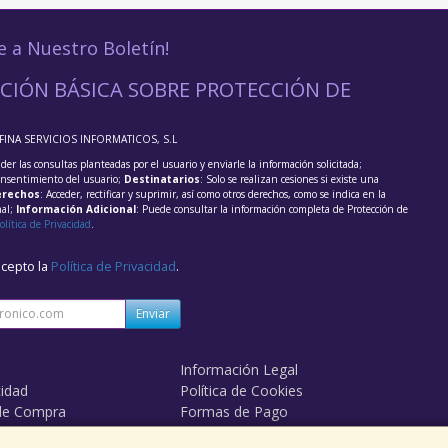
e a Nuestro Boletín!
CIÓN BÁSICA SOBRE PROTECCIÓN DE
FFINA SERVICIOS INFORMATICOS, S.L
der las consultas planteadas por el usuario y enviarle la información solicitada;
onsentimiento del usuario;
Destinatarios
: Solo se realizan cesiones si existe una
rechos
: Acceder, rectificar y suprimir, así como otros derechos, como se indica en la
nal;
Información Adicional
: Puede consultar la información completa de Protección de
olítica de Privacidad
.
acepto la
Política de Privacidad
.
Enviar
Información Legal
cidad
Política de Cookies
de Compra
Formas de Pago
mos?
Derecho de Desistimiento