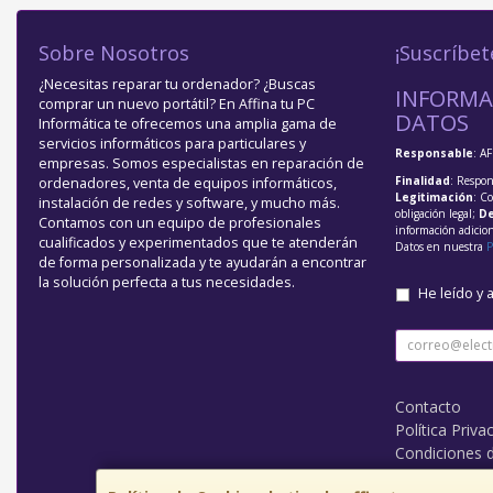
Sobre Nosotros
¡Suscríbet
¿Necesitas reparar tu ordenador? ¿Buscas
INFORMA
comprar un nuevo portátil? En Affina tu PC
DATOS
Informática te ofrecemos una amplia gama de
servicios informáticos para particulares y
Responsable
: A
empresas. Somos especialistas en reparación de
Finalidad
: Respon
ordenadores, venta de equipos informáticos,
Legitimación
: C
instalación de redes y software, y mucho más.
obligación legal;
De
Contamos con un equipo de profesionales
información adicio
cualificados y experimentados que te atenderán
Datos en nuestra
P
de forma personalizada y te ayudarán a encontrar
la solución perfecta a tus necesidades.
He leído y 
Contacto
Política Priva
Condiciones 
¿Quienes So