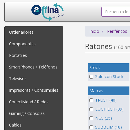
Inicio
Periféricos
Ordenadores
Componentes
Ratones
(160 art
Portátiles
SmartPhones / Teléfonos
Stock
Solo con Stock
Televisor
Impresoras / Consumibles
Marcas
TRUST (40)
Conectividad / Redes
LOGITECH (39)
Gaming / Consolas
NGS (25)
Cables
SUBBLIM (18)