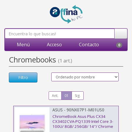
Menú
Acceso
Contacto
0
Chromebooks
(1 art.)
Filtro
Ant.
01
Sig.
ASUS - 90NX07P1-M01US0
ChromeBook Asus Plus CX34
CX3402CVA-PQ1339 Intel Core 3-
100U/ 8GB/ 256GB/ 14"/ Chrome
OS