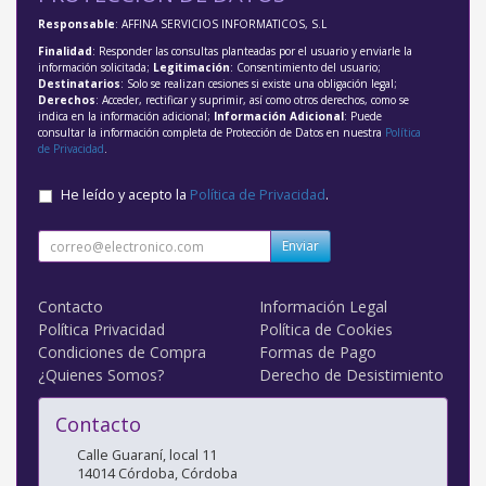
Responsable
: AFFINA SERVICIOS INFORMATICOS, S.L
Finalidad
: Responder las consultas planteadas por el usuario y enviarle la
información solicitada;
Legitimación
: Consentimiento del usuario;
Destinatarios
: Solo se realizan cesiones si existe una obligación legal;
Derechos
: Acceder, rectificar y suprimir, así como otros derechos, como se
indica en la información adicional;
Información Adicional
: Puede
consultar la información completa de Protección de Datos en nuestra
Política
de Privacidad
.
He leído y acepto la
Política de Privacidad
.
Enviar
Contacto
Información Legal
Política Privacidad
Política de Cookies
Condiciones de Compra
Formas de Pago
¿Quienes Somos?
Derecho de Desistimiento
Contacto
Calle Guaraní, local 11
14014
Córdoba
,
Córdoba