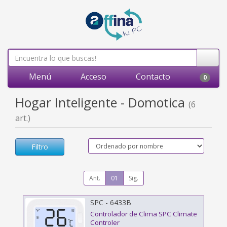
Menú
Acceso
Contacto
0
Hogar Inteligente - Domotica
(6
art.)
Filtro
Ant.
01
Sig.
SPC - 6433B
Controlador de Clima SPC Climate
Controler