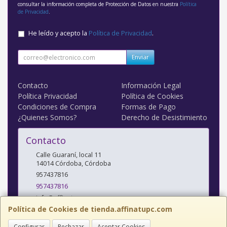
consultar la información completa de Protección de Datos en nuestra
Política
de Privacidad
.
He leído y acepto la
Política de Privacidad
.
Enviar
Contacto
Información Legal
Política Privacidad
Política de Cookies
Condiciones de Compra
Formas de Pago
¿Quienes Somos?
Derecho de Desistimiento
Contacto
Calle Guaraní, local 11
14014
Córdoba
,
Córdoba
957437816
957437816
info@affinatupc.com
Política de Cookies de tienda.affinatupc.com
Configurar
Rechazar
Aceptar Cookies