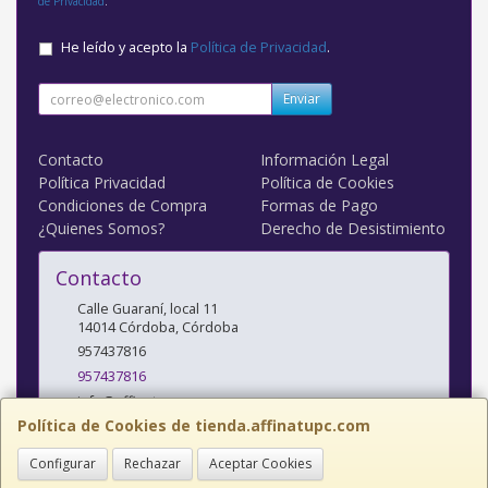
de Privacidad
.
He leído y acepto la
Política de Privacidad
.
Enviar
Contacto
Información Legal
Política Privacidad
Política de Cookies
Condiciones de Compra
Formas de Pago
¿Quienes Somos?
Derecho de Desistimiento
Contacto
Calle Guaraní, local 11
14014
Córdoba
,
Córdoba
957437816
957437816
info@affinatupc.com
Política de Cookies de tienda.affinatupc.com
Configurar
Rechazar
Aceptar Cookies
Horario