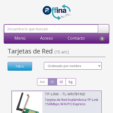
Menú
Acceso
Contacto
0
Tarjetas de Red
(15 art.)
Filtro
Ant.
01
02
Sig.
TP-LINK - TL-WN781ND
Tarjeta de Red Inalámbrica TP-Link
150Mbps W-N PCI Express