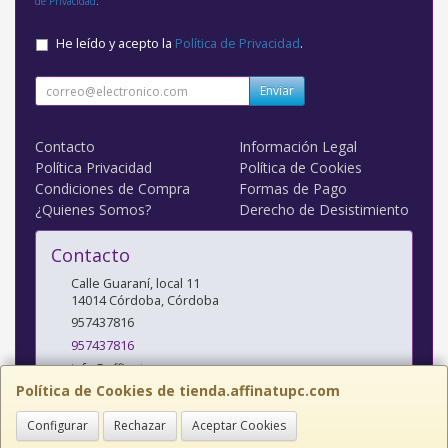
de Privacidad
.
He leído y acepto la
Política de Privacidad
.
Enviar
Contacto
Información Legal
Política Privacidad
Política de Cookies
Condiciones de Compra
Formas de Pago
¿Quienes Somos?
Derecho de Desistimiento
Contacto
Calle Guaraní, local 11
14014
Córdoba
,
Córdoba
957437816
957437816
info@affinatupc.com
Política de Cookies de tienda.affinatupc.com
Configurar
Rechazar
Aceptar Cookies
Horario