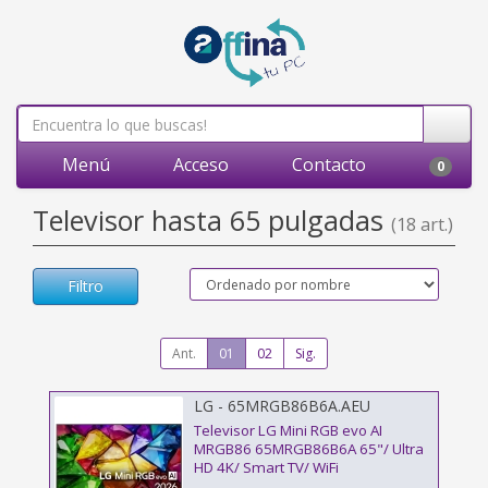
Menú
Acceso
Contacto
0
Televisor hasta 65 pulgadas
(18 art.)
Filtro
Ant.
01
02
Sig.
LG - 65MRGB86B6A.AEU
Televisor LG Mini RGB evo AI
MRGB86 65MRGB86B6A 65"/ Ultra
HD 4K/ Smart TV/ WiFi