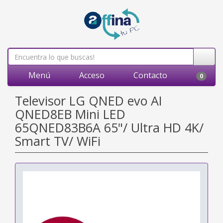
Menú
Acceso
Contacto
0
Televisor LG QNED evo AI
QNED8EB Mini LED
65QNED83B6A 65"/ Ultra HD 4K/
Smart TV/ WiFi