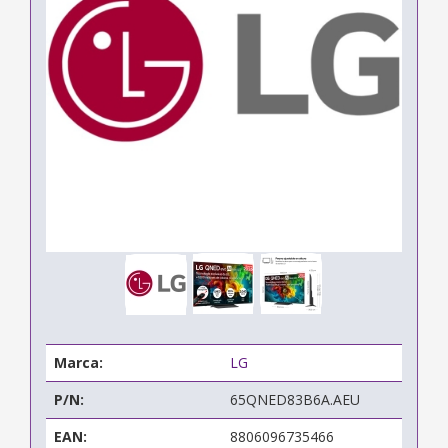
Marca:
LG
P/N:
65QNED83B6A.AEU
EAN:
8806096735466