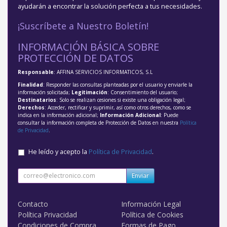
ayudarán a encontrar la solución perfecta a tus necesidades.
¡Suscríbete a Nuestro Boletín!
INFORMACIÓN BÁSICA SOBRE
PROTECCIÓN DE DATOS
Responsable
: AFFINA SERVICIOS INFORMATICOS, S.L
Finalidad
: Responder las consultas planteadas por el usuario y enviarle la
información solicitada;
Legitimación
: Consentimiento del usuario;
Destinatarios
: Solo se realizan cesiones si existe una obligación legal;
Derechos
: Acceder, rectificar y suprimir, así como otros derechos, como se
indica en la información adicional;
Información Adicional
: Puede
consultar la información completa de Protección de Datos en nuestra
Política
de Privacidad
.
He leído y acepto la
Política de Privacidad
.
Enviar
Contacto
Información Legal
Política Privacidad
Política de Cookies
Condiciones de Compra
Formas de Pago