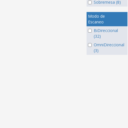
Sobremesa (8)
Modo de
Escaneo
BiDireccional
(32)
OmniDireccional
(3)