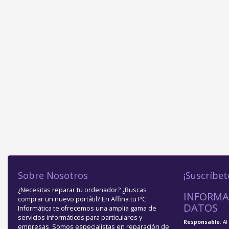
Sobre Nosotros
¡Suscríbet
¿Necesitas reparar tu ordenador? ¿Buscas
INFORMA
comprar un nuevo portátil? En Affina tu PC
DATOS
Informática te ofrecemos una amplia gama de
servicios informáticos para particulares y
Responsable
: A
empresas. Somos especialistas en reparación de