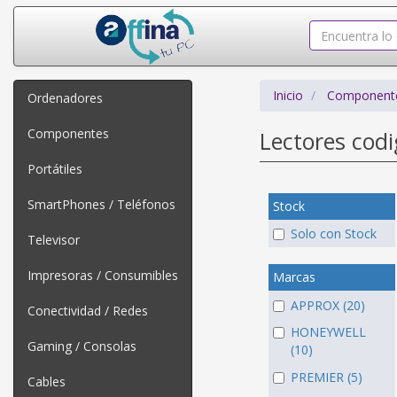
Inicio
Component
Ordenadores
Componentes
Lectores cod
Portátiles
SmartPhones / Teléfonos
Stock
Solo con Stock
Televisor
Impresoras / Consumibles
Marcas
APPROX (20)
Conectividad / Redes
HONEYWELL
Gaming / Consolas
(10)
PREMIER (5)
Cables