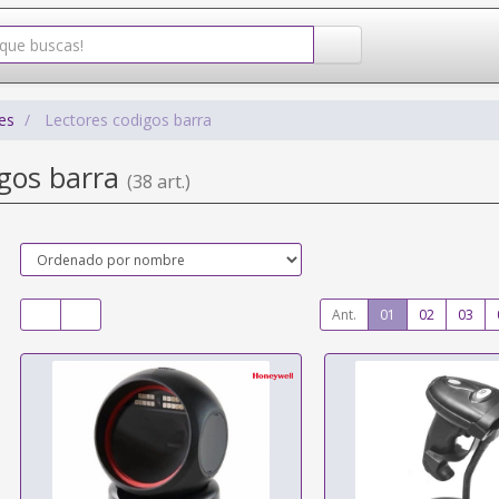
es
Lectores codigos barra
igos barra
(38 art.)
Ant.
01
02
03