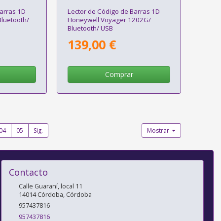
Barras 1D
Lector de Código de Barras 1D
luetooth/
Honeywell Voyager 1202G/
Bluetooth/ USB
139,00 €
Comprar
04
05
Sig.
Mostrar
Contacto
Calle Guaraní, local 11
14014
Córdoba
,
Córdoba
957437816
957437816