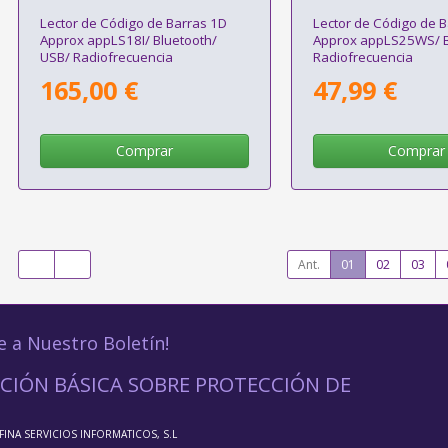
Lector de Código de Barras 1D
Lector de Código de 
Approx appLS18I/ Bluetooth/
Approx appLS25WS/ B
USB/ Radiofrecuencia
Radiofrecuencia
165,00 €
47,99 €
Comprar
Comprar
Ant.
01
02
03
e a Nuestro Boletín!
CIÓN BÁSICA SOBRE PROTECCIÓN DE
FFINA SERVICIOS INFORMATICOS, S.L