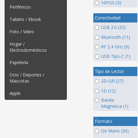
10POS (3)
Periféricos
Conectividad
Tablets / Ebook
USB 2.0 (32)
Foto / Video
Bluetooth (11)
Hogar /
RF 2.4 GHz (9)
Electrodomésticos
USB Tipo-C (1)
Papelería
Tipo de Lector
Ocio / Deportes /
Mascotas
2D-QR (27)
1D (12)
Apple
Banda
Magnetica (1)
Formato
De Mano (30)