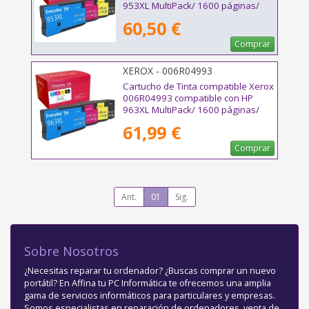
953XL MultiPack/ 1600 páginas/
Negro/ Cian/ Magenta/ Amarillo
60,50 €
Comprar
XEROX - 006R04993
Cartucho de Tinta compatible Xerox
006R04993 compatible con HP
963XL MultiPack/ 1600 páginas/
Negro/ Cian/ Magenta/ Amarillo
61,99 €
Comprar
Ant.
01
Sig.
Sobre Nosotros
¿Necesitas reparar tu ordenador? ¿Buscas comprar un nuevo
portátil? En Affina tu PC Informática te ofrecemos una amplia
gama de servicios informáticos para particulares y empresas.
Somos especialistas en reparación de ordenadores, venta de