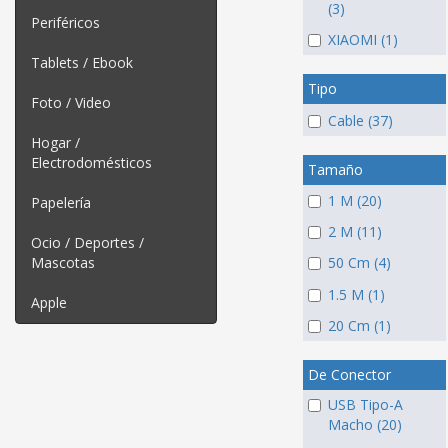
(3)
Periféricos
XIAOMI (1)
Tablets / Ebook
Tipo
Foto / Video
Cable (37)
Hogar /
Electrodomésticos
Tamaño
1 M (20)
Papelería
2 M (11)
Ocio / Deportes /
Mascotas
50 Cm (4)
1.5 M (1)
Apple
20 Cm (1)
De Conector
USB Tipo-A
Macho (20)