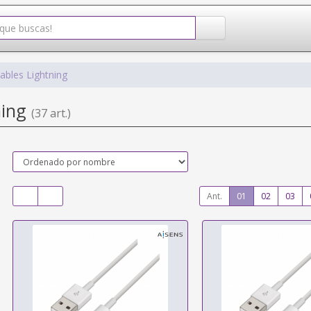
ables Lightning
ning
(37 art.)
Ant.
01
02
03