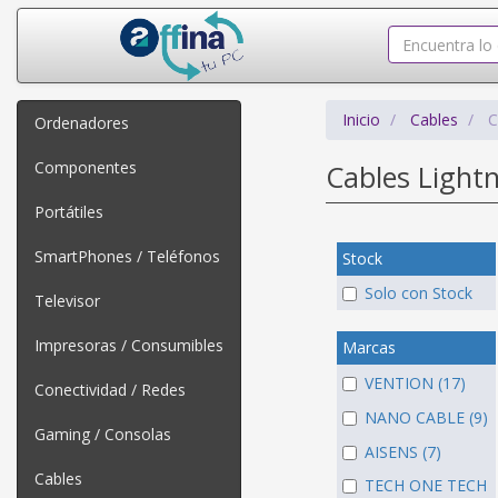
Inicio
Cables
C
Ordenadores
Componentes
Cables Light
Portátiles
SmartPhones / Teléfonos
Stock
Solo con Stock
Televisor
Impresoras / Consumibles
Marcas
VENTION (17)
Conectividad / Redes
NANO CABLE (9)
Gaming / Consolas
AISENS (7)
Cables
TECH ONE TECH