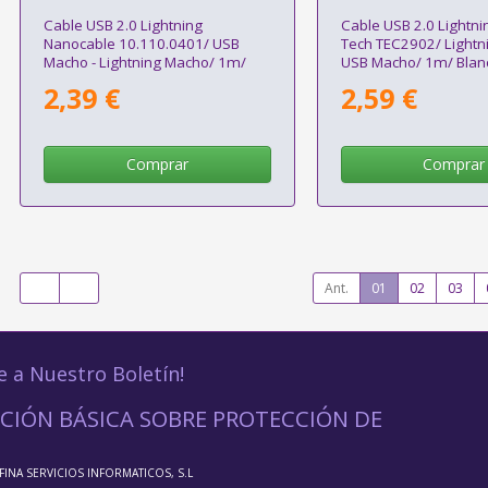
Cable USB 2.0 Lightning
Cable USB 2.0 Lightn
Nanocable 10.110.0401/ USB
Tech TEC2902/ Lightn
Macho - Lightning Macho/ 1m/
USB Macho/ 1m/ Blan
Blanco
2,39 €
2,59 €
Comprar
Comprar
Ant.
01
02
03
e a Nuestro Boletín!
CIÓN BÁSICA SOBRE PROTECCIÓN DE
FFINA SERVICIOS INFORMATICOS, S.L