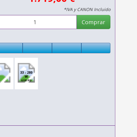
*IVA y CANON Incluido
Comprar
33 - 280
W
USB PD