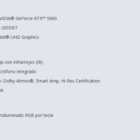
 NVIDIA® GeForce RTX™ 5060
GB GDDR7
Intel® UHD Graphics
 con infrarrojos (IR)
icrófono integrado
: Dolby Atmos®, Smart Amp, Hi-Res Certification
IA
troiluminado RGB por tecla