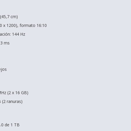
(45,7 cm)
0 x 1200), formato 16:10
zación: 144 Hz
 3 ms
ejos
Hz (2 x 16 GB)
 (2 ranuras)
.0 de 1 TB