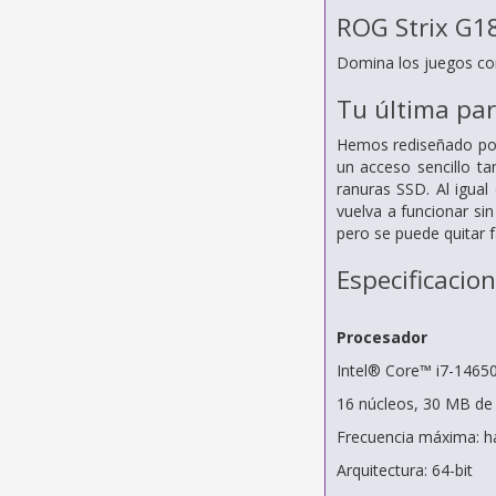
ROG Strix G1
Domina los juegos co
Tu última pa
Hemos rediseñado por 
un acceso sencillo t
ranuras SSD. Al igua
vuelva a funcionar si
pero se puede quitar 
Especificacio
Procesador
Intel® Core™ i7-1465
16 núcleos, 30 MB de
Frecuencia máxima: h
Arquitectura: 64-bit