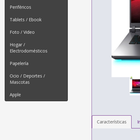
Periféricos
Tablets / Ebook
Foto / Video
Hogar /
Electrodomésticos
Papelería
Ocio / Deportes /
Mascotas
Apple
Características
I