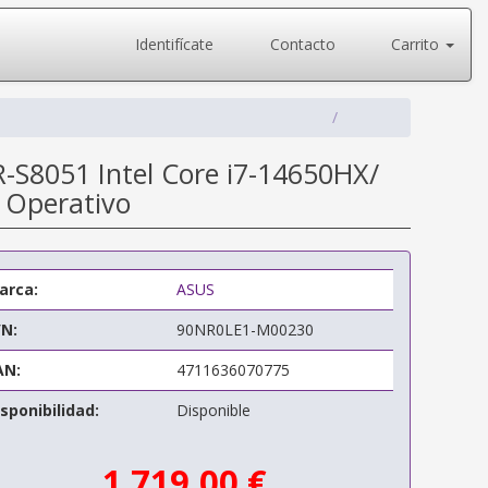
Identifícate
Contacto
Carrito
-S8051 Intel Core i7-14650HX/
 Operativo
arca:
ASUS
/N:
90NR0LE1-M00230
AN:
4711636070775
sponibilidad:
Disponible
1.719,00 €