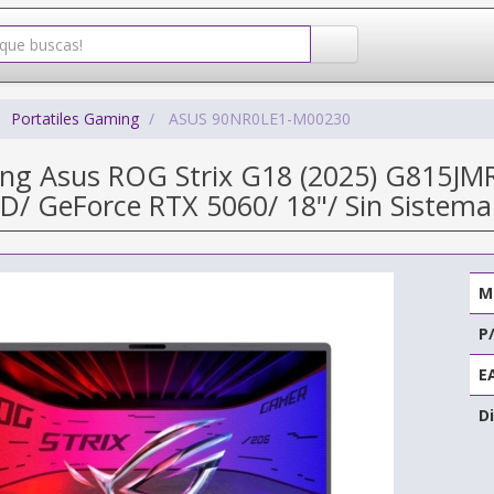
Portatiles Gaming
ASUS 90NR0LE1-M00230
ing Asus ROG Strix G18 (2025) G815JMR
D/ GeForce RTX 5060/ 18"/ Sin Sistema
M
P
E
Di