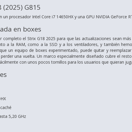
8 (2025) G815
n un procesador Intel Core i7 14650HX y una GPU NVIDIA GeForce R
rada en boxes
completo el Strix G18 2025 para que las actualizaciones sean más f
anto a la RAM, como a la SSD y a los ventiladores, y también hemo
l que un equipo de boxes experimentado, puede quitar y reemplaz
n perder una vuelta. Un marco especialmente diseñado cubre el rest
fácilmente con unos pocos tornillos para los usuarios que quieran jug
nes
0HX
 caché
asta 5,20 GHz