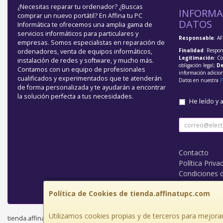
¿Necesitas reparar tu ordenador? ¿Buscas
INFORMA
comprar un nuevo portátil? En Affina tu PC
DATOS
Informática te ofrecemos una amplia gama de
servicios informáticos para particulares y
Responsable
: A
empresas. Somos especialistas en reparación de
Finalidad
: Respon
ordenadores, venta de equipos informáticos,
Legitimación
: C
instalación de redes y software, y mucho más.
obligación legal;
De
Contamos con un equipo de profesionales
información adicio
cualificados y experimentados que te atenderán
Datos en nuestra
P
de forma personalizada y te ayudarán a encontrar
la solución perfecta a tus necesidades.
He leído y 
Contacto
Política Priva
Condiciones 
¿Quienes So
Política de Cookies de tienda.affinatupc.com
Utilizamos cookies propias y de terceros para mejorar
tienda.affinatupc.com © 2026