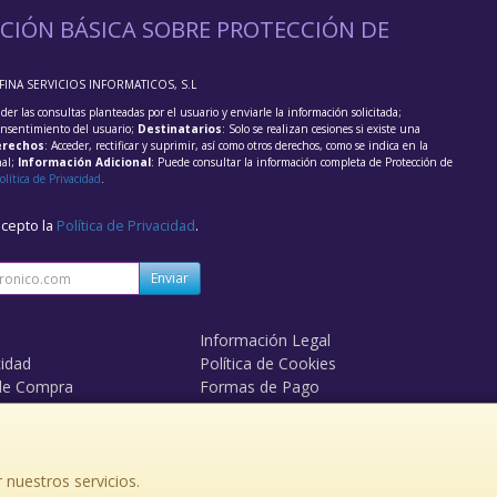
CIÓN BÁSICA SOBRE PROTECCIÓN DE
FFINA SERVICIOS INFORMATICOS, S.L
der las consultas planteadas por el usuario y enviarle la información solicitada;
onsentimiento del usuario;
Destinatarios
: Solo se realizan cesiones si existe una
rechos
: Acceder, rectificar y suprimir, así como otros derechos, como se indica en la
nal;
Información Adicional
: Puede consultar la información completa de Protección de
olítica de Privacidad
.
acepto la
Política de Privacidad
.
Enviar
Información Legal
cidad
Política de Cookies
de Compra
Formas de Pago
mos?
Derecho de Desistimiento
 nuestros servicios.