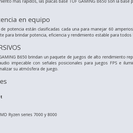
ento más rápidos, las placas base TUF GAMING B650 son la base pe
tencia en equipo
 de potencia están clasificadas cada una para manejar 60 amperio
te para brindar potencia, eficiencia y rendimiento estable para tod
RSIVOS
AMING B650 brindan un paquete de juegos de alto rendimiento reple
 audio impecable con señales posicionales para juegos FPS e ilum
alizar su atmósfera de juego.
nes
et
AMD Ryzen series 7000 y 8000