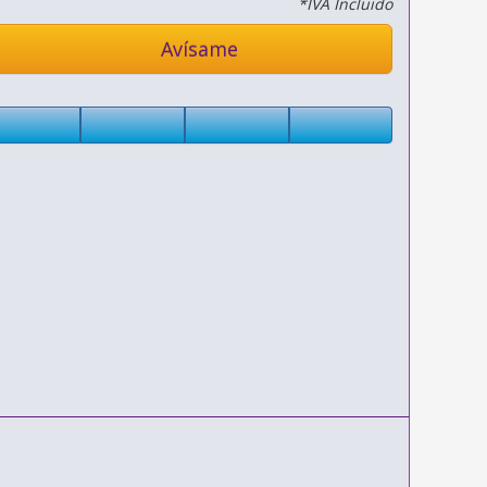
*IVA Incluido
Avísame