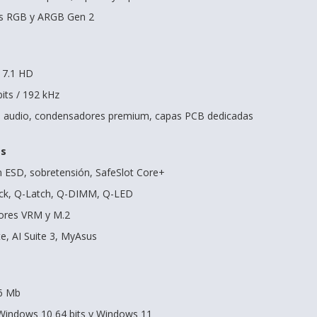
as RGB y ARGB Gen 2
k 7.1 HD
its / 192 kHz
de audio, condensadores premium, capas PCB dedicadas
es
n ESD, sobretensión, SafeSlot Core+
ack, Q-Latch, Q-DIMM, Q-LED
dores VRM y M.2
e, AI Suite 3, MyAsus
6 Mb
 Windows 10 64 bits y Windows 11