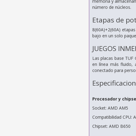
memoria y almacenami
número de núcleos.
Etapas de po
8(60A)+2(60A) etapas
bajo en un solo paque
JUEGOS INME
Las placas base TUF G
en línea más fluido,
conectado para person
Especificacio
Procesador y chips
Socket: AMD AM5
Compatibilidad CPU: 
Chipset: AMD B650