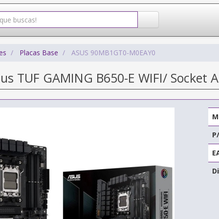
es
Placas Base
ASUS 90MB1GT0-M0EAY0
sus TUF GAMING B650-E WIFI/ Socket A
M
P
E
Di