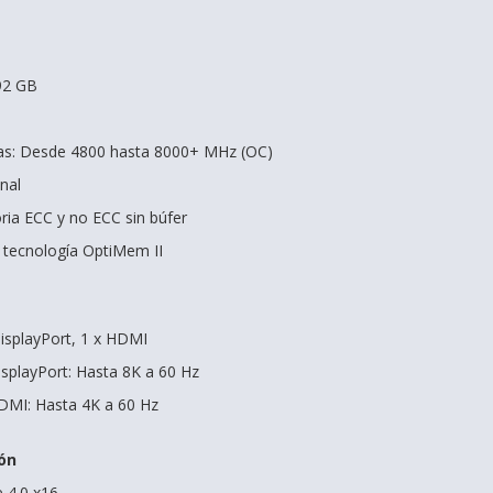
92 GB
as: Desde 4800 hasta 8000+ MHz (OC)
nal
ia ECC y no ECC sin búfer
tecnología OptiMem II
DisplayPort, 1 x HDMI
splayPort: Hasta 8K a 60 Hz
MI: Hasta 4K a 60 Hz
ón
e 4.0 x16