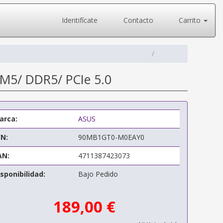
Identifícate
Contacto
Carrito
M5/ DDR5/ PCIe 5.0
arca:
ASUS
/N:
90MB1GT0-M0EAY0
AN:
4711387423073
sponibilidad:
Bajo Pedido
189,00 €