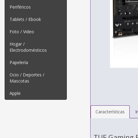
Periféricos
Tablets / Ebook
Foto / Video
Hogar /
Electrodomésticos
Papelería
Ocio / Deportes /
Mascotas
Apple
Características
I
TUF Gaming B