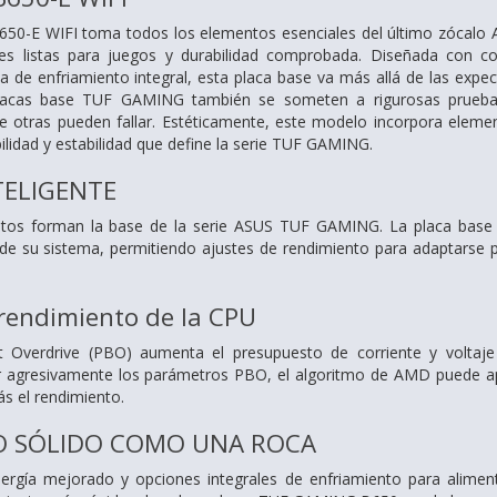
-E WIFI toma todos los elementos esenciales del último zócalo 
s listas para juegos y durabilidad comprobada. Diseñada con co
 de enfriamiento integral, esta placa base va más allá de las expec
lacas base TUF GAMING también se someten a rigurosas pruebas 
e otras pueden fallar. Estéticamente, este modelo incorpora eleme
abilidad y estabilidad que define la serie TUF GAMING.
ELIGENTE
tos forman la base de la serie ASUS TUF GAMING. La placa base 
de su sistema, permitiendo ajustes de rendimiento para adaptarse 
rendimiento de la CPU
 Overdrive (PBO) aumenta el presupuesto de corriente y voltaj
ar agresivamente los parámetros PBO, el algoritmo de AMD puede apr
s el rendimiento.
O SÓLIDO COMO UNA ROCA
ergía mejorado y opciones integrales de enfriamiento para alim