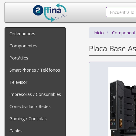
Inicio
Component
Ordenadores
Componentes
Placa Base A
Portátiles
SmartPhones / Teléfonos
Televisor
Impresoras / Consumibles
Conectividad / Redes
Gaming / Consolas
Cables