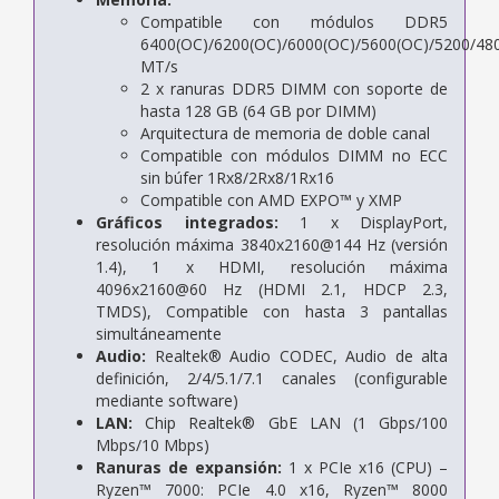
Compatible con módulos DDR5
6400(OC)/6200(OC)/6000(OC)/5600(OC)/5200/48
MT/s
2 x ranuras DDR5 DIMM con soporte de
hasta 128 GB (64 GB por DIMM)
Arquitectura de memoria de doble canal
Compatible con módulos DIMM no ECC
sin búfer 1Rx8/2Rx8/1Rx16
Compatible con AMD EXPO™ y XMP
Gráficos integrados:
1 x DisplayPort,
resolución máxima 3840x2160@144 Hz (versión
1.4), 1 x HDMI, resolución máxima
4096x2160@60 Hz (HDMI 2.1, HDCP 2.3,
TMDS), Compatible con hasta 3 pantallas
simultáneamente
Audio:
Realtek® Audio CODEC, Audio de alta
definición, 2/4/5.1/7.1 canales (configurable
mediante software)
LAN:
Chip Realtek® GbE LAN (1 Gbps/100
Mbps/10 Mbps)
Ranuras de expansión:
1 x PCIe x16 (CPU) –
Ryzen™ 7000: PCIe 4.0 x16, Ryzen™ 8000