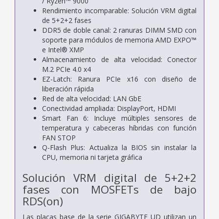
/ Ryzen™ 9000
Rendimiento incomparable: Solución VRM digital
de 5+2+2 fases
DDR5 de doble canal: 2 ranuras DIMM SMD con
soporte para módulos de memoria AMD EXPO™
e Intel® XMP
Almacenamiento de alta velocidad: Conector
M.2 PCIe 4.0 x4
EZ-Latch: Ranura PCIe x16 con diseño de
liberación rápida
Red de alta velocidad: LAN GbE
Conectividad ampliada: DisplayPort, HDMI
Smart Fan 6: Incluye múltiples sensores de
temperatura y cabeceras híbridas con función
FAN STOP
Q-Flash Plus: Actualiza la BIOS sin instalar la
CPU, memoria ni tarjeta gráfica
Solución VRM digital de 5+2+2
fases con MOSFETs de bajo
RDS(on)
Las placas base de la serie GIGABYTE UD utilizan un