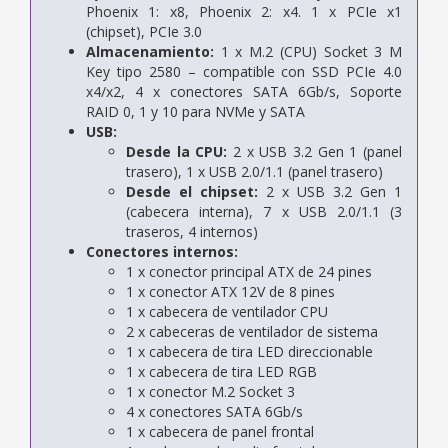
Phoenix 1: x8, Phoenix 2: x4. 1 x PCIe x1
(chipset), PCIe 3.0
Almacenamiento:
1 x M.2 (CPU) Socket 3 M
Key tipo 2580 – compatible con SSD PCIe 4.0
x4/x2, 4 x conectores SATA 6Gb/s, Soporte
RAID 0, 1 y 10 para NVMe y SATA
USB:
Desde la CPU:
2 x USB 3.2 Gen 1 (panel
trasero), 1 x USB 2.0/1.1 (panel trasero)
Desde el chipset:
2 x USB 3.2 Gen 1
(cabecera interna), 7 x USB 2.0/1.1 (3
traseros, 4 internos)
Conectores internos:
1 x conector principal ATX de 24 pines
1 x conector ATX 12V de 8 pines
1 x cabecera de ventilador CPU
2 x cabeceras de ventilador de sistema
1 x cabecera de tira LED direccionable
1 x cabecera de tira LED RGB
1 x conector M.2 Socket 3
4 x conectores SATA 6Gb/s
1 x cabecera de panel frontal