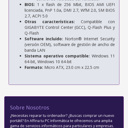
BIOS:
1 x flash de 256 Mbit, BIOS AMI UEFI
licenciada, PnP 1.0a, DMI 2.7, WfM 2.0, SM BIOS
2.7, ACPI 5.0
Otras características:
Compatible con
GIGABYTE Control Center (GCC), Q-Flash Plus y
Q-Flash
Software incluido:
Norton® Internet Security
(versión OEM), software de gestión de ancho de
banda LAN
Sistema operativo compatible:
Windows 11
64-bit, Windows 10 64-bit
Formato:
Micro ATX, 23.0 cm x 22.5 cm
Sobre Nosotros
¿Necesitas reparar tu ordenador? ¿Buscas comprar un nuevo
portátil? En Affina tu PC Informática te ofrecemos una amplia
gama de servicios informáticos para particulares y empresas.