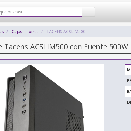
es
Cajas - Torres
TACENS ACSLIM500
re Tacens ACSLIM500 con Fuente 500W
M
P
E
Di