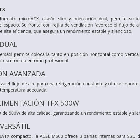
ATX
rmato microATX, diseño slim y orientación dual, permite su ins
de espacio. Su frontal con rejilla de ventilación favorece el flujo de 
alta eficiencia, que asegura un rendimiento estable y silencioso.
 DUAL
versátil permite colocarla tanto en posición horizontal como vertica
r escritorio o entorno profesional.
IÓN AVANZADA
imiza el flujo de aire para una refrigeración constante y ofrece soport
 temperatura adecuada.
LIMENTACIÓN TFX 500W
X de 500W de alta calidad, garantizando un rendimiento estable y sil
VERSÁTIL
ATX compacto, la ACSLIM500 ofrece 3 bahías internas para SSD de 2