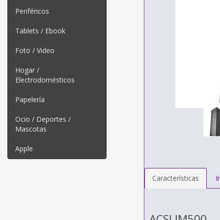
Periféricos
Tablets / Ebook
Foto / Video
Hogar /
Electrodomésticos
Papelería
Ocio / Deportes /
Mascotas
Apple
Características
I
ACSLIM500