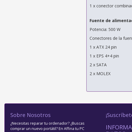
1 x conector combina
Fuente de alimentac
Potencia: 500 W
Conectores de la fuen
1 x ATX 24 pin
1 x EPS 4+4 pin
2 x SATA
2 x MOLEX
Sobre Nosotros
¡Suscríbet
¿Necesitas reparar tu ordenador? ¿Buscas
INFORMA
comprar un nuevo portátil? En Affina tu PC