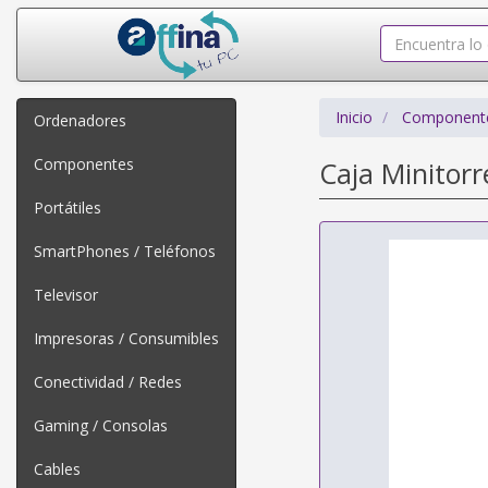
Inicio
Component
Ordenadores
Componentes
Caja Minitor
Portátiles
SmartPhones / Teléfonos
Televisor
Impresoras / Consumibles
Conectividad / Redes
Gaming / Consolas
Cables