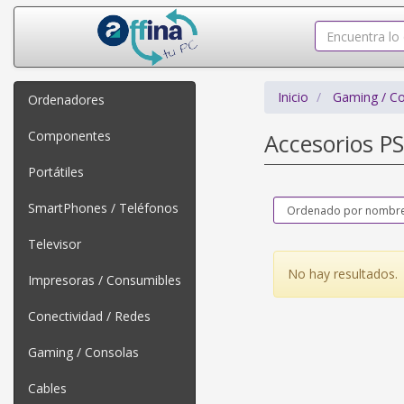
Inicio
Gaming / C
Ordenadores
Componentes
Accesorios P
Portátiles
SmartPhones / Teléfonos
Televisor
No hay resultados.
Impresoras / Consumibles
Conectividad / Redes
Gaming / Consolas
Cables