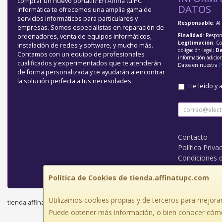
comprar un nuevo portátil? En Affina tu PC
DATOS
Informática te ofrecemos una amplia gama de
servicios informáticos para particulares y
Responsable
: A
empresas. Somos especialistas en reparación de
Finalidad
: Respon
ordenadores, venta de equipos informáticos,
Legitimación
: C
instalación de redes y software, y mucho más.
obligación legal;
De
Contamos con un equipo de profesionales
información adicio
cualificados y experimentados que te atenderán
Datos en nuestra
P
de forma personalizada y te ayudarán a encontrar
la solución perfecta a tus necesidades.
He leído y 
Contacto
Política Priva
Condiciones 
¿Quienes So
Política de Cookies de tienda.affinatupc.com
Utilizamos cookies propias y de terceros para mejorar
tienda.affinatupc.com © 2026
Puede obtener más información, o bien conocer cómo