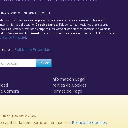
FFINA SERVICIOS INFORMATICOS, S.L
der las consultas planteadas por el usuario y enviarle la información solicitada;
onsentimiento del usuario;
Destinatarios
: Solo se realizan cesiones si existe una
rechos
: Acceder, rectificar y suprimir, así como otros derechos, como se indica en la
nal;
Información Adicional
: Puede consultar la información completa de Protección de
olítica de Privacidad
.
acepto la
Política de Privacidad
.
Enviar
Información Legal
cidad
Política de Cookies
de Compra
Formas de Pago
mos?
Derecho de Desistimiento
 nuestros servicios.
 cambiar la configuración, en nuestra
, , , , España. - C.I.F.: B14981336 - Tfno:
Política de Cookies
.