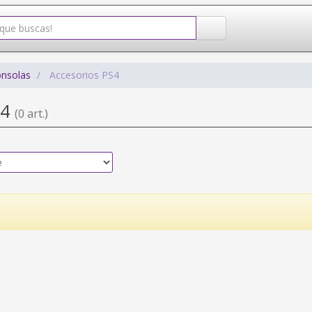
onsolas
Accesorios PS4
S4
(0 art.)