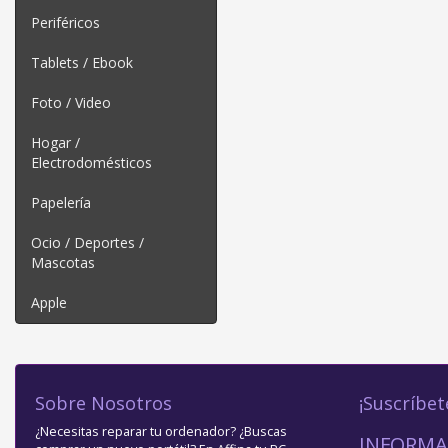
Periféricos
Tablets / Ebook
Foto / Video
Hogar /
Electrodomésticos
Papelería
Ocio / Deportes /
Mascotas
Apple
Sobre Nosotros
¡Suscríbet
¿Necesitas reparar tu ordenador? ¿Buscas
INFORMA