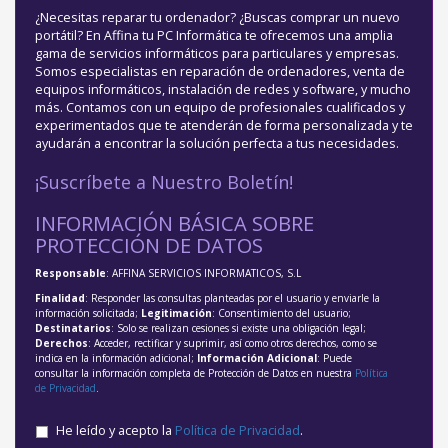
¿Necesitas reparar tu ordenador? ¿Buscas comprar un nuevo
portátil? En Affina tu PC Informática te ofrecemos una amplia
gama de servicios informáticos para particulares y empresas.
Somos especialistas en reparación de ordenadores, venta de
equipos informáticos, instalación de redes y software, y mucho
más. Contamos con un equipo de profesionales cualificados y
experimentados que te atenderán de forma personalizada y te
ayudarán a encontrar la solución perfecta a tus necesidades.
¡Suscríbete a Nuestro Boletín!
INFORMACIÓN BÁSICA SOBRE
PROTECCIÓN DE DATOS
Responsable
: AFFINA SERVICIOS INFORMATICOS, S.L
Finalidad
: Responder las consultas planteadas por el usuario y enviarle la
información solicitada;
Legitimación
: Consentimiento del usuario;
Destinatarios
: Solo se realizan cesiones si existe una obligación legal;
Derechos
: Acceder, rectificar y suprimir, así como otros derechos, como se
indica en la información adicional;
Información Adicional
: Puede
consultar la información completa de Protección de Datos en nuestra
Política
de Privacidad
.
He leído y acepto la
Política de Privacidad
.