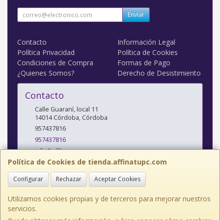
Enviar
Contacto
Información Legal
Política Privacidad
Política de Cookies
Condiciones de Compra
Formas de Pago
¿Quienes Somos?
Derecho de Desistimiento
Contacto
Calle Guaraní, local 11
14014
Córdoba
,
Córdoba
957437816
957437816
info@affinatupc.com
Política de Cookies de tienda.affinatupc.com
Configurar
Rechazar
Aceptar Cookies
Horario
10:00 a 13:30 y 17:00 a 20:30h Lunes a Viernes
Utilizamos cookies propias y de terceros para mejorar nuestros
servicios.