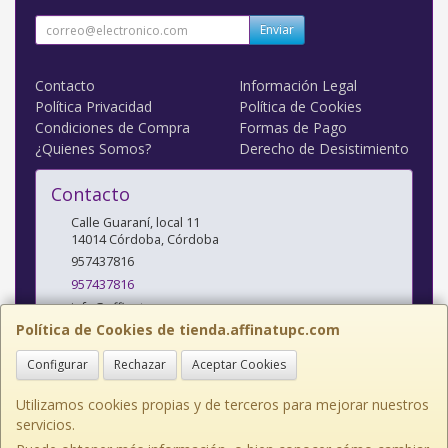
Enviar
Contacto
Información Legal
Política Privacidad
Política de Cookies
Condiciones de Compra
Formas de Pago
¿Quienes Somos?
Derecho de Desistimiento
Contacto
Calle Guaraní, local 11
14014
Córdoba
,
Córdoba
957437816
957437816
info@affinatupc.com
Política de Cookies de tienda.affinatupc.com
Configurar
Rechazar
Aceptar Cookies
Horario
10:00 a 13:30 y 17:00 a 20:30h Lunes a Viernes
Utilizamos cookies propias y de terceros para mejorar nuestros
servicios.