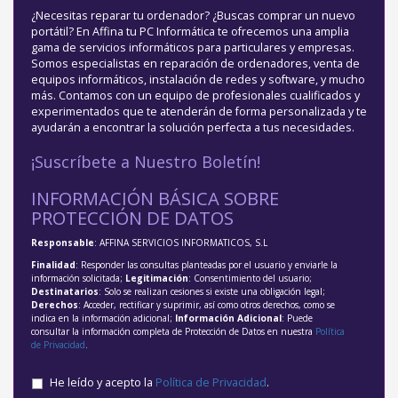
¿Necesitas reparar tu ordenador? ¿Buscas comprar un nuevo
portátil? En Affina tu PC Informática te ofrecemos una amplia
gama de servicios informáticos para particulares y empresas.
Somos especialistas en reparación de ordenadores, venta de
equipos informáticos, instalación de redes y software, y mucho
más. Contamos con un equipo de profesionales cualificados y
experimentados que te atenderán de forma personalizada y te
ayudarán a encontrar la solución perfecta a tus necesidades.
¡Suscríbete a Nuestro Boletín!
INFORMACIÓN BÁSICA SOBRE
PROTECCIÓN DE DATOS
Responsable
: AFFINA SERVICIOS INFORMATICOS, S.L
Finalidad
: Responder las consultas planteadas por el usuario y enviarle la
información solicitada;
Legitimación
: Consentimiento del usuario;
Destinatarios
: Solo se realizan cesiones si existe una obligación legal;
Derechos
: Acceder, rectificar y suprimir, así como otros derechos, como se
indica en la información adicional;
Información Adicional
: Puede
consultar la información completa de Protección de Datos en nuestra
Política
de Privacidad
.
He leído y acepto la
Política de Privacidad
.