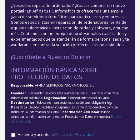
¿Necesitas reparar tu ordenador? ¿Buscas comprar un nuevo
portátil? En Affina tu PC Informática te ofrecemos una amplia
gama de servicios informáticos para particulares y empresas.
Somos especialistas en reparación de ordenadores, venta de
equipos informáticos, instalación de redes y software, y mucho
más. Contamos con un equipo de profesionales cualificados y
experimentados que te atenderán de forma personalizada y te
ayudarán a encontrar la solución perfecta a tus necesidades.
¡Suscríbete a Nuestro Boletín!
INFORMACIÓN BÁSICA SOBRE
PROTECCIÓN DE DATOS
Responsable
: AFFINA SERVICIOS INFORMATICOS, S.L
Finalidad
: Responder las consultas planteadas por el usuario y enviarle la
información solicitada;
Legitimación
: Consentimiento del usuario;
Destinatarios
: Solo se realizan cesiones si existe una obligación legal;
Derechos
: Acceder, rectificar y suprimir, así como otros derechos, como se
indica en la información adicional;
Información Adicional
: Puede
consultar la información completa de Protección de Datos en nuestra
Política
de Privacidad
.
He leído y acepto la
Política de Privacidad
.