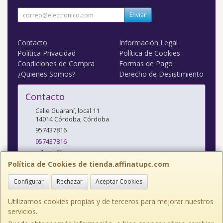
Enviar
Contacto
Información Legal
Política Privacidad
Política de Cookies
Condiciones de Compra
Formas de Pago
¿Quienes Somos?
Derecho de Desistimiento
Contacto
Calle Guaraní, local 11
14014
Córdoba
,
Córdoba
957437816
957437816
info@affinatupc.com
Política de Cookies de tienda.affinatupc.com
Configurar
Rechazar
Aceptar Cookies
Horario
10:00 a 13:30 y 17:00 a 20:30h Lunes a Viernes
Utilizamos cookies propias y de terceros para mejorar nuestros
servicios.