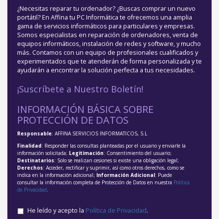
¿Necesitas reparar tu ordenador? ¿Buscas comprar un nuevo
portátil? En Affina tu PC Informática te ofrecemos una amplia
gama de servicios informáticos para particulares y empresas.
Somos especialistas en reparación de ordenadores, venta de
equipos informáticos, instalación de redes y software, y mucho
más. Contamos con un equipo de profesionales cualificados y
experimentados que te atenderán de forma personalizada y te
ayudarán a encontrar la solución perfecta a tus necesidades.
¡Suscríbete a Nuestro Boletín!
INFORMACIÓN BÁSICA SOBRE
PROTECCIÓN DE DATOS
Responsable
: AFFINA SERVICIOS INFORMATICOS, S.L
Finalidad
: Responder las consultas planteadas por el usuario y enviarle la
información solicitada;
Legitimación
: Consentimiento del usuario;
Destinatarios
: Solo se realizan cesiones si existe una obligación legal;
Derechos
: Acceder, rectificar y suprimir, así como otros derechos, como se
indica en la información adicional;
Información Adicional
: Puede
consultar la información completa de Protección de Datos en nuestra
Política
de Privacidad
.
He leído y acepto la
Política de Privacidad
.