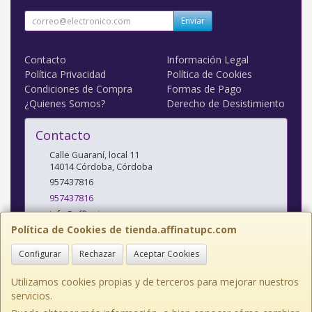
Enviar
Contacto
Información Legal
Política Privacidad
Política de Cookies
Condiciones de Compra
Formas de Pago
¿Quienes Somos?
Derecho de Desistimiento
Contacto
Calle Guaraní, local 11
14014
Córdoba
,
Córdoba
957437816
957437816
info@affinatupc.com
Política de Cookies de tienda.affinatupc.com
Configurar
Rechazar
Aceptar Cookies
Horario
10:00 a 13:30 y 17:00 a 20:30h Lunes a Viernes
Utilizamos cookies propias y de terceros para mejorar nuestros
servicios.