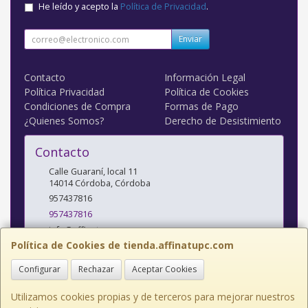
He leído y acepto la
Política de Privacidad
.
Enviar
Contacto
Información Legal
Política Privacidad
Política de Cookies
Condiciones de Compra
Formas de Pago
¿Quienes Somos?
Derecho de Desistimiento
Contacto
Calle Guaraní, local 11
14014
Córdoba
,
Córdoba
957437816
957437816
info@affinatupc.com
Política de Cookies de tienda.affinatupc.com
Configurar
Rechazar
Aceptar Cookies
Horario
10:00 a 13:30 y 17:00 a 20:30h Lunes a Viernes
Utilizamos cookies propias y de terceros para mejorar nuestros