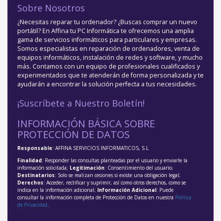
Sobre Nosotros
¿Necesitas reparar tu ordenador? ¿Buscas comprar un nuevo
portátil? En Affina tu PC Informática te ofrecemos una amplia
gama de servicios informáticos para particulares y empresas.
Somos especialistas en reparación de ordenadores, venta de
equipos informáticos, instalación de redes y software, y mucho
más. Contamos con un equipo de profesionales cualificados y
experimentados que te atenderán de forma personalizada y te
ayudarán a encontrar la solución perfecta a tus necesidades.
¡Suscríbete a Nuestro Boletín!
INFORMACIÓN BÁSICA SOBRE
PROTECCIÓN DE DATOS
Responsable
: AFFINA SERVICIOS INFORMATICOS, S.L
Finalidad
: Responder las consultas planteadas por el usuario y enviarle la
información solicitada;
Legitimación
: Consentimiento del usuario;
Destinatarios
: Solo se realizan cesiones si existe una obligación legal;
Derechos
: Acceder, rectificar y suprimir, así como otros derechos, como se
indica en la información adicional;
Información Adicional
: Puede
consultar la información completa de Protección de Datos en nuestra
Política
de Privacidad
.