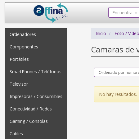
Inicio
Foto / Vide
Ordenadores
Componentes
Camaras de v
Portátiles
SmartPhones / Teléfonos
Televisor
No hay resultados.
Impresoras / Consumibles
Conectividad / Redes
Gaming / Consolas
Cables