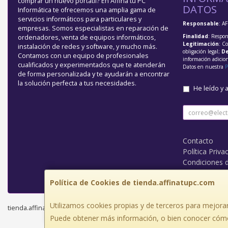
comprar un nuevo portátil? En Affina tu PC
DATOS
Informática te ofrecemos una amplia gama de
servicios informáticos para particulares y
Responsable
: A
empresas. Somos especialistas en reparación de
Finalidad
: Respon
ordenadores, venta de equipos informáticos,
Legitimación
: C
instalación de redes y software, y mucho más.
obligación legal;
De
Contamos con un equipo de profesionales
información adicio
cualificados y experimentados que te atenderán
Datos en nuestra
P
de forma personalizada y te ayudarán a encontrar
la solución perfecta a tus necesidades.
He leído y 
Contacto
Política Priva
Condiciones 
¿Quienes So
Política de Cookies de tienda.affinatupc.com
Utilizamos cookies propias y de terceros para mejorar
tienda.affinatupc.com © 2026
Puede obtener más información, o bien conocer cómo