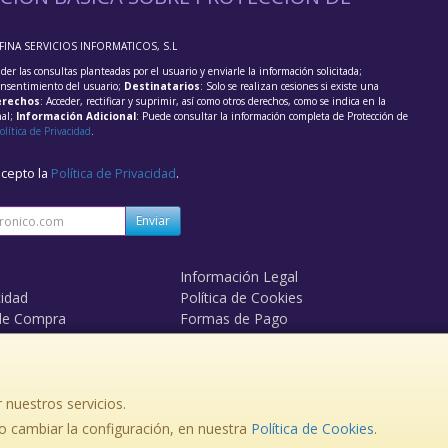
FFINA SERVICIOS INFORMATICOS, S.L
der las consultas planteadas por el usuario y enviarle la información solicitada;
onsentimiento del usuario;
Destinatarios
: Solo se realizan cesiones si existe una
rechos
: Acceder, rectificar y suprimir, así como otros derechos, como se indica en la
nal;
Información Adicional
: Puede consultar la información completa de Protección de
olítica de Privacidad
.
acepto la
Política de Privacidad
.
Enviar
Información Legal
cidad
Política de Cookies
de Compra
Formas de Pago
mos?
Derecho de Desistimiento
 nuestros servicios.
 cambiar la configuración, en nuestra
, , , , España. - C.I.F.: B14981336 - Tfno:
Política de Cookies
.