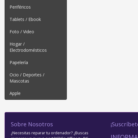
Periféricos
Tablets / Ebook
Foto / Video
Hogar /
Electrodomésticos
Papelería
Ocio / Deportes /
Mascotas
Apple
Sobre Nosotros
¡Suscríbet
¿Necesitas reparar tu ordenador? ¿Buscas
INFORMA