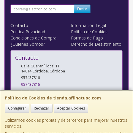
Enviar
Contacto
Información Legal
Política Privacidad
Política de Cookies
Condiciones de Compra
Formas de Pago
¿Quienes Somos?
Derecho de Desistimiento
Contacto
Calle Guaraní, local 11
14014
Córdoba
,
Córdoba
957437816
957437816
info@affinatupc.com
Política de Cookies de tienda.affinatupc.com
Configurar
Rechazar
Aceptar Cookies
Horario
10:00 a 13:30 y 17:00 a 20:30h Lunes a Viernes
Utilizamos cookies propias y de terceros para mejorar nuestros
servicios.