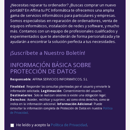
¿Necesitas reparar tu ordenador? ¿Buscas comprar un nuevo
portátil? En Affina tu PC Informática te ofrecemos una amplia
gama de servicios informáticos para particulares y empresas.
Somos especialistas en reparación de ordenadores, venta de
equipos informáticos, instalación de redes y software, y mucho
más. Contamos con un equipo de profesionales cualificados y
experimentados que te atenderán de forma personalizada y te
ayudarán a encontrar la solución perfecta a tus necesidades.
¡Suscríbete a Nuestro Boletín!
INFORMACIÓN BÁSICA SOBRE
PROTECCIÓN DE DATOS
Responsable
: AFFINA SERVICIOS INFORMATICOS, S.L
Finalidad
: Responder las consultas planteadas por el usuario y enviarle la
información solicitada;
Legitimación
: Consentimiento del usuario;
Destinatarios
: Solo se realizan cesiones si existe una obligación legal;
Derechos
: Acceder, rectificar y suprimir, así como otros derechos, como se
indica en la información adicional;
Información Adicional
: Puede
consultar la información completa de Protección de Datos en nuestra
Política
de Privacidad
.
He leído y acepto la
Política de Privacidad
.