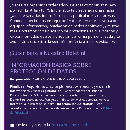
¿Necesitas reparar tu ordenador? ¿Buscas comprar un nuevo
portátil? En Affina tu PC Informática te ofrecemos una amplia
gama de servicios informáticos para particulares y empresas.
Somos especialistas en reparación de ordenadores, venta de
equipos informáticos, instalación de redes y software, y mucho
más. Contamos con un equipo de profesionales cualificados y
experimentados que te atenderán de forma personalizada y te
ayudarán a encontrar la solución perfecta a tus necesidades.
¡Suscríbete a Nuestro Boletín!
INFORMACIÓN BÁSICA SOBRE
PROTECCIÓN DE DATOS
Responsable
: AFFINA SERVICIOS INFORMATICOS, S.L
Finalidad
: Responder las consultas planteadas por el usuario y enviarle la
información solicitada;
Legitimación
: Consentimiento del usuario;
Destinatarios
: Solo se realizan cesiones si existe una obligación legal;
Derechos
: Acceder, rectificar y suprimir, así como otros derechos, como se
indica en la información adicional;
Información Adicional
: Puede
consultar la información completa de Protección de Datos en nuestra
Política
de Privacidad
.
He leído y acepto la
Política de Privacidad
.