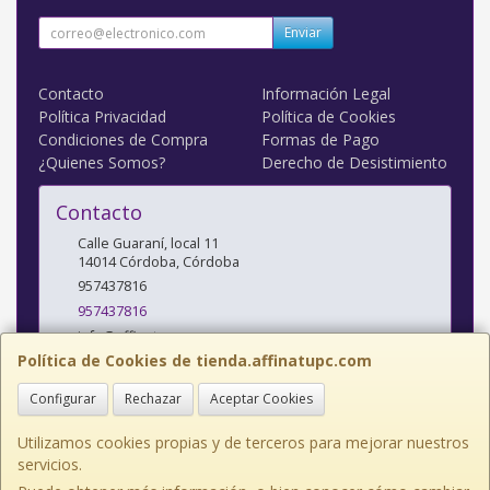
Enviar
Contacto
Información Legal
Política Privacidad
Política de Cookies
Condiciones de Compra
Formas de Pago
¿Quienes Somos?
Derecho de Desistimiento
Contacto
Calle Guaraní, local 11
14014
Córdoba
,
Córdoba
957437816
957437816
info@affinatupc.com
Política de Cookies de tienda.affinatupc.com
Configurar
Rechazar
Aceptar Cookies
Horario
10:00 a 13:30 y 17:00 a 20:30h Lunes a Viernes
Utilizamos cookies propias y de terceros para mejorar nuestros
servicios.