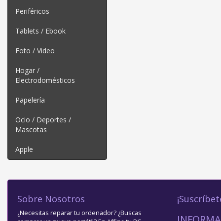
Periféricos
Tablets / Ebook
Foto / Video
Hogar /
Electrodomésticos
Papelería
Ocio / Deportes /
Mascotas
Apple
Sobre Nosotros
¡Suscríbet
¿Necesitas reparar tu ordenador? ¿Buscas
INFORMA