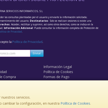
FFINA SERVICIOS INFORMATICOS, S.L
der las consultas planteadas por el usuario y enviarle la información solicitada;
onsentimiento del usuario;
Destinatarios
: Solo se realizan cesiones si existe una
rechos
: Acceder, rectificar y suprimir, así como otros derechos, como se indica en la
nal;
Información Adicional
: Puede consultar la información completa de Protección de
olítica de Privacidad
.
acepto la
Política de Privacidad
.
Enviar
Información Legal
cidad
Política de Cookies
de Compra
Formas de Pago
mos?
Derecho de Desistimiento
 nuestros servicios.
 cambiar la configuración, en nuestra
, , , , España. - C.I.F.: B14981336 - Tfno:
Política de Cookies
.