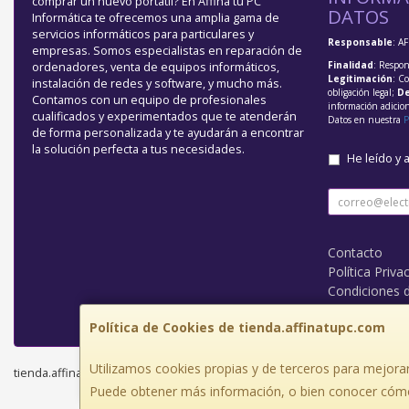
comprar un nuevo portátil? En Affina tu PC
DATOS
Informática te ofrecemos una amplia gama de
servicios informáticos para particulares y
Responsable
: A
empresas. Somos especialistas en reparación de
Finalidad
: Respon
ordenadores, venta de equipos informáticos,
Legitimación
: C
instalación de redes y software, y mucho más.
obligación legal;
De
Contamos con un equipo de profesionales
información adicio
cualificados y experimentados que te atenderán
Datos en nuestra
P
de forma personalizada y te ayudarán a encontrar
la solución perfecta a tus necesidades.
He leído y 
Contacto
Política Priva
Condiciones 
¿Quienes So
Política de Cookies de tienda.affinatupc.com
Utilizamos cookies propias y de terceros para mejorar
tienda.affinatupc.com © 2026
Puede obtener más información, o bien conocer cómo