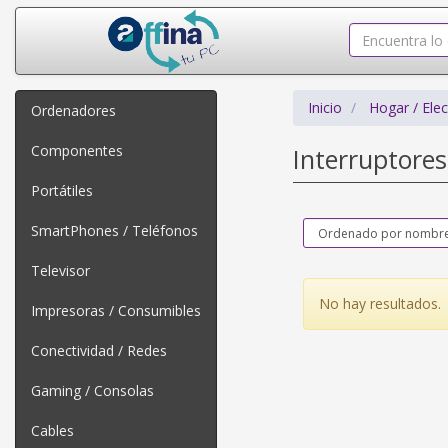
Inicio
Hogar / Ele
Ordenadores
Componentes
Interruptore
Portátiles
SmartPhones / Teléfonos
Televisor
No hay resultados.
Impresoras / Consumibles
Conectividad / Redes
Gaming / Consolas
Cables