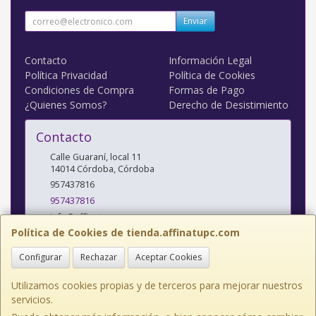
Enviar
Contacto
Información Legal
Política Privacidad
Política de Cookies
Condiciones de Compra
Formas de Pago
¿Quienes Somos?
Derecho de Desistimiento
Contacto
Calle Guaraní, local 11
14014
Córdoba
,
Córdoba
957437816
957437816
info@affinatupc.com
Política de Cookies de tienda.affinatupc.com
Configurar
Rechazar
Aceptar Cookies
Horario
10:00 a 13:30 y 17:00 a 20:30h Lunes a Viernes
Utilizamos cookies propias y de terceros para mejorar nuestros
servicios.