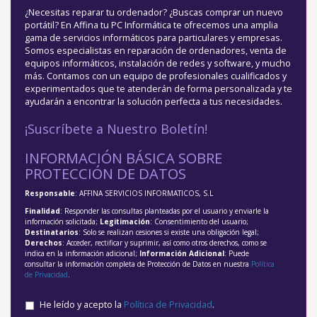
¿Necesitas reparar tu ordenador? ¿Buscas comprar un nuevo
portátil? En Affina tu PC Informática te ofrecemos una amplia
gama de servicios informáticos para particulares y empresas.
Somos especialistas en reparación de ordenadores, venta de
equipos informáticos, instalación de redes y software, y mucho
más. Contamos con un equipo de profesionales cualificados y
experimentados que te atenderán de forma personalizada y te
ayudarán a encontrar la solución perfecta a tus necesidades.
¡Suscríbete a Nuestro Boletín!
INFORMACIÓN BÁSICA SOBRE
PROTECCIÓN DE DATOS
Responsable
: AFFINA SERVICIOS INFORMATICOS, S.L
Finalidad
: Responder las consultas planteadas por el usuario y enviarle la
información solicitada;
Legitimación
: Consentimiento del usuario;
Destinatarios
: Solo se realizan cesiones si existe una obligación legal;
Derechos
: Acceder, rectificar y suprimir, así como otros derechos, como se
indica en la información adicional;
Información Adicional
: Puede
consultar la información completa de Protección de Datos en nuestra
Política
de Privacidad
.
He leído y acepto la
Política de Privacidad
.