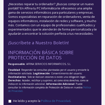
¿Necesitas reparar tu ordenador? ¿Buscas comprar un nuevo
portátil? En Affina tu PC Informática te ofrecemos una amplia
gama de servicios informáticos para particulares y empresas.
Somos especialistas en reparación de ordenadores, venta de
equipos informáticos, instalación de redes y software, y mucho
más. Contamos con un equipo de profesionales cualificados y
experimentados que te atenderán de forma personalizada y te
ayudarán a encontrar la solución perfecta a tus necesidades.
¡Suscríbete a Nuestro Boletín!
INFORMACIÓN BÁSICA SOBRE
PROTECCIÓN DE DATOS
Responsable
: AFFINA SERVICIOS INFORMATICOS, S.L
Finalidad
: Responder las consultas planteadas por el usuario y enviarle la
información solicitada;
Legitimación
: Consentimiento del usuario;
Destinatarios
: Solo se realizan cesiones si existe una obligación legal;
Derechos
: Acceder, rectificar y suprimir, así como otros derechos, como se
indica en la información adicional;
Información Adicional
: Puede
consultar la información completa de Protección de Datos en nuestra
Política
de Privacidad
.
He leído y acepto la
Política de Privacidad
.