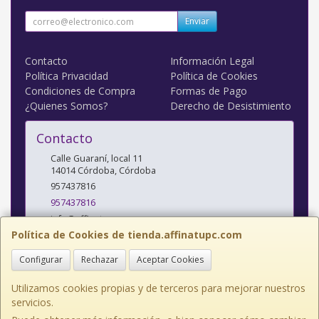
Enviar
Contacto
Información Legal
Política Privacidad
Política de Cookies
Condiciones de Compra
Formas de Pago
¿Quienes Somos?
Derecho de Desistimiento
Contacto
Calle Guaraní, local 11
14014
Córdoba
,
Córdoba
957437816
957437816
info@affinatupc.com
Política de Cookies de tienda.affinatupc.com
Configurar
Rechazar
Aceptar Cookies
Horario
10:00 a 13:30 y 17:00 a 20:30h Lunes a Viernes
Utilizamos cookies propias y de terceros para mejorar nuestros
servicios.