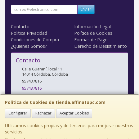
Enviar
Contacto
Información Legal
Política Privacidad
Política de Cookies
Condiciones de Compra
Formas de Pago
¿Quienes Somos?
Derecho de Desistimiento
Contacto
Calle Guaraní, local 11
14014
Córdoba
,
Córdoba
957437816
957437816
info@affinatupc.com
Política de Cookies de tienda.affinatupc.com
Configurar
Rechazar
Aceptar Cookies
Horario
10:00 a 13:30 y 17:00 a 20:30h Lunes a Viernes
Utilizamos cookies propias y de terceros para mejorar nuestros
servicios.