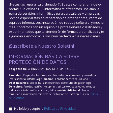
¿Necesitas reparar tu ordenador? ¿Buscas comprar un nuevo
portátil? En Affina tu PC Informática te ofrecemos una amplia
gama de servicios informáticos para particulares y empresas.
Somos especialistas en reparación de ordenadores, venta de
equipos informáticos, instalación de redes y software, y mucho
más. Contamos con un equipo de profesionales cualificados y
experimentados que te atenderán de forma personalizada y te
ayudarán a encontrar la solución perfecta a tus necesidades.
¡Suscríbete a Nuestro Boletín!
INFORMACIÓN BÁSICA SOBRE
PROTECCIÓN DE DATOS
Responsable
: AFFINA SERVICIOS INFORMATICOS, S.L
Finalidad
: Responder las consultas planteadas por el usuario y enviarle la
información solicitada;
Legitimación
: Consentimiento del usuario;
Destinatarios
: Solo se realizan cesiones si existe una obligación legal;
Derechos
: Acceder, rectificar y suprimir, así como otros derechos, como se
indica en la información adicional;
Información Adicional
: Puede
consultar la información completa de Protección de Datos en nuestra
Política
de Privacidad
.
He leído y acepto la
Política de Privacidad
.