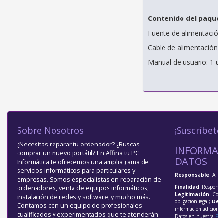
Contenido del paqu
Fuente de alimentació
Cable de alimentación
Manual de usuario: 1 
Sobre Nosotros
¡Suscríbet
¿Necesitas reparar tu ordenador? ¿Buscas
INFORMA
comprar un nuevo portátil? En Affina tu PC
DATOS
Informática te ofrecemos una amplia gama de
servicios informáticos para particulares y
Responsable
: A
empresas. Somos especialistas en reparación de
Finalidad
: Respon
ordenadores, venta de equipos informáticos,
Legitimación
: C
instalación de redes y software, y mucho más.
obligación legal;
De
Contamos con un equipo de profesionales
información adicio
cualificados y experimentados que te atenderán
Datos en nuestra
P