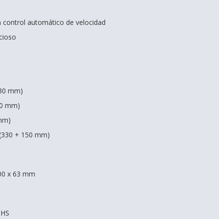
 control automático de velocidad
cioso
330 mm)
30 mm)
 mm)
 (330 + 150 mm)
00 x 63 mm
oHS