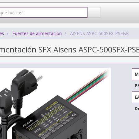
es
Fuentes de alimentacion
AISENS ASPC-500SFX-PSEBK
imentación SFX Aisens ASPC-500SFX-PS
M
P
E
Di