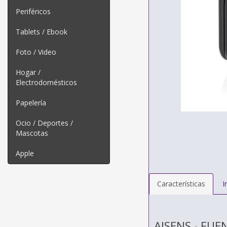
Periféricos
Tablets / Ebook
Foto / Video
Hogar /
Electrodomésticos
Papelería
Ocio / Deportes /
Mascotas
Apple
Características
I
AISENS - FU