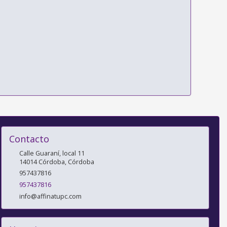
Contacto
Calle Guaraní, local 11
14014
Córdoba
,
Córdoba
957437816
957437816
info@affinatupc.com