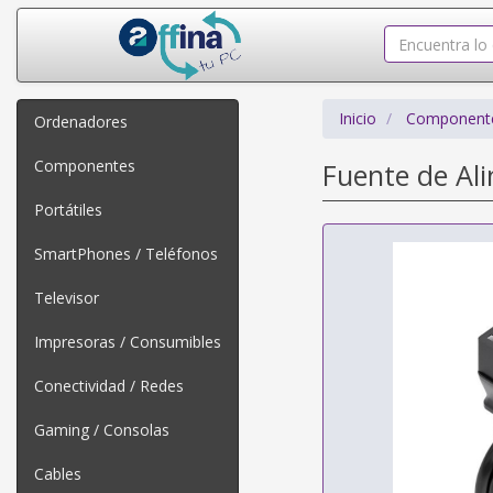
Inicio
Component
Ordenadores
Componentes
Fuente de Al
Portátiles
SmartPhones / Teléfonos
Televisor
Impresoras / Consumibles
Conectividad / Redes
Gaming / Consolas
Cables