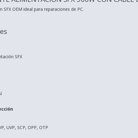
n SFX OEM ideal para reparaciones de PC.
nes
ntación SFX
í
ección
VP, UVP, SCP, OPP, OTP