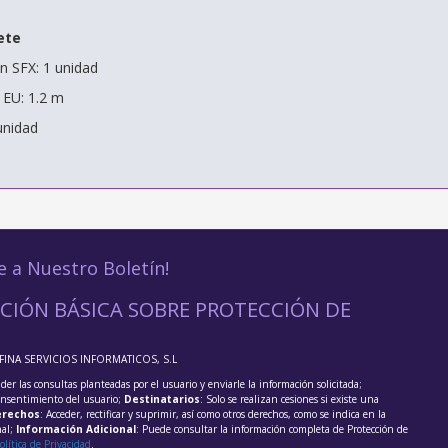
ete
n SFX: 1 unidad
 EU: 1.2 m
unidad
e a Nuestro Boletín!
CIÓN BÁSICA SOBRE PROTECCIÓN DE
FFINA SERVICIOS INFORMATICOS, S.L
der las consultas planteadas por el usuario y enviarle la información solicitada;
onsentimiento del usuario;
Destinatarios
: Solo se realizan cesiones si existe una
rechos
: Acceder, rectificar y suprimir, así como otros derechos, como se indica en la
nal;
Información Adicional
: Puede consultar la información completa de Protección de
olítica de Privacidad
.