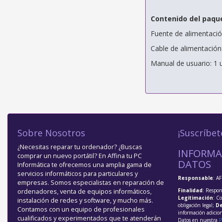
Contenido del paqu
Fuente de alimentació
Cable de alimentación
Manual de usuario: 1 
Sobre Nosotros
¡Suscríbet
¿Necesitas reparar tu ordenador? ¿Buscas
INFORMA
comprar un nuevo portátil? En Affina tu PC
DATOS
Informática te ofrecemos una amplia gama de
servicios informáticos para particulares y
Responsable
: A
empresas. Somos especialistas en reparación de
Finalidad
: Respon
ordenadores, venta de equipos informáticos,
Legitimación
: C
instalación de redes y software, y mucho más.
obligación legal;
De
Contamos con un equipo de profesionales
información adicio
cualificados y experimentados que te atenderán
Datos en nuestra
P