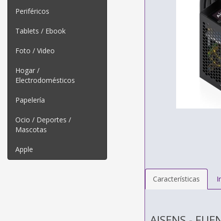
Periféricos
Tablets / Ebook
Foto / Video
Hogar /
Electrodomésticos
Papelería
Ocio / Deportes /
Mascotas
Apple
Características
I
AISENS - FU