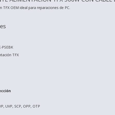
n TFX OEM ideal para reparaciones de PC.
nes
X-PSEBK
ntación TFX
ección
VP, UVP, SCP, OPP, OTP