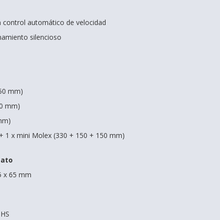
 control automático de velocidad
onamiento silencioso
350 mm)
00 mm)
 mm)
+ 1 x mini Molex (330 + 150 + 150 mm)
mato
5 x 65 mm
oHS