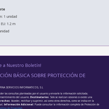
ete
n: 1 unidad
 EU: 1.2 m
unidad
e a Nuestro Boletín!
CIÓN BÁSICA SOBRE PROTECCIÓN DE
FFINA SERVICIOS INFORMATICOS, S.L
der las consultas planteadas por el usuario y enviarle la información solicitada;
onsentimiento del usuario;
Destinatarios
: Solo se realizan cesiones si existe una
rechos
: Acceder, rectificar y suprimir, así como otros derechos, como se indica en la
nal;
Información Adicional
: Puede consultar la información completa de Protección de
olítica de Privacidad
.