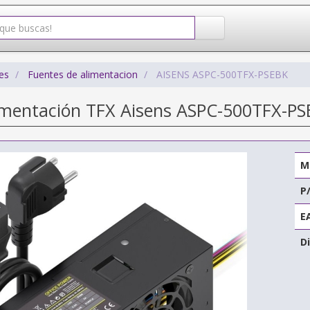
es
Fuentes de alimentacion
AISENS ASPC-500TFX-PSEBK
imentación TFX Aisens ASPC-500TFX-PS
M
P
E
Di