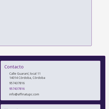
Contacto
Calle Guaraní, local 11
14014
Córdoba
,
Córdoba
957437816
957437816
info@affinatupc.com