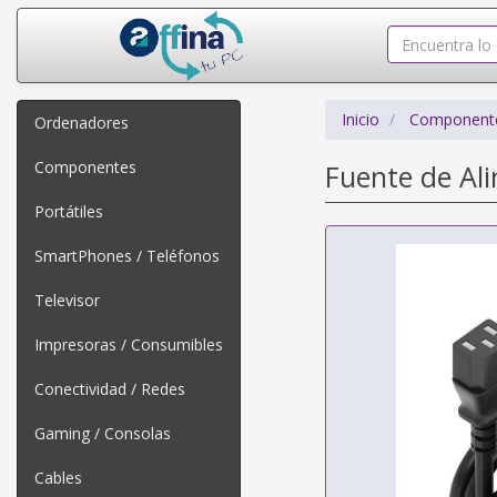
Inicio
Component
Ordenadores
Componentes
Fuente de Al
Portátiles
SmartPhones / Teléfonos
Televisor
Impresoras / Consumibles
Conectividad / Redes
Gaming / Consolas
Cables