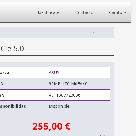
Identifícate
Contacto
Carrito
CIe 5.0
arca:
ASUS
/N:
90MB1IT0-M0EAY0
AN:
4711387723036
sponibilidad:
Disponible
255,00 €