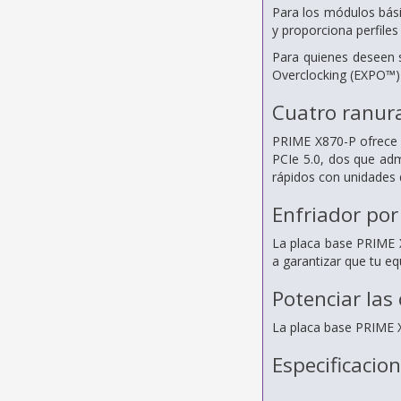
Para los módulos bás
y proporciona perfile
Para quienes deseen 
Overclocking (EXPO™) 
Cuatro ranur
PRIME X870-P ofrece u
PCIe 5.0, dos que ad
rápidos con unidades 
Enfriador por
La placa base PRIME X
a garantizar que tu e
Potenciar las
La placa base PRIME X
Especificacio