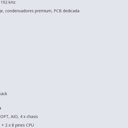
/ 192 kHz
daje, condensadores premium, PCB dedicada
Back
s
 OPT, AIO, 4 x chasis
s + 2 x 8 pines CPU