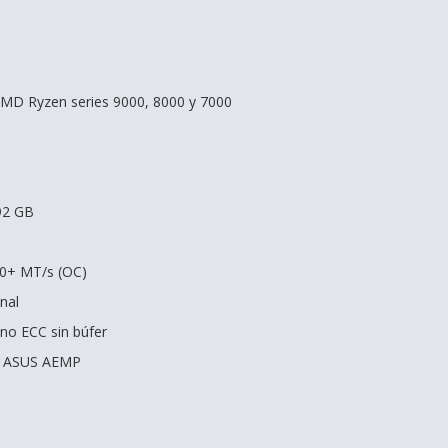
AMD Ryzen series 9000, 8000 y 7000
92 GB
00+ MT/s (OC)
nal
 no ECC sin búfer
y ASUS AEMP