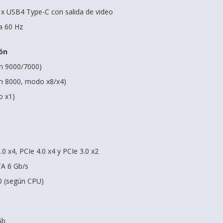
2 x USB4 Type-C con salida de video
a 60 Hz
ón
en 9000/7000)
en 8000, modo x8/x4)
o x1)
.0 x4, PCIe 4.0 x4 y PCIe 3.0 x2
TA 6 Gb/s
10 (según CPU)
Gb