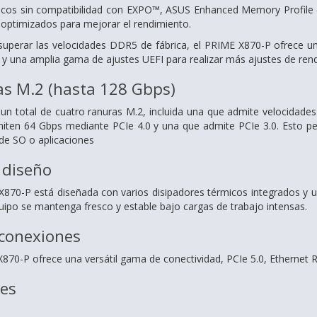
icos sin compatibilidad con EXPO™, ASUS Enhanced Memory Profile
s optimizados para mejorar el rendimiento.
superar las velocidades DDR5 de fábrica, el PRIME X870-P ofrece u
y una amplia gama de ajustes UEFI para realizar más ajustes de ren
as M.2 (hasta 128 Gbps)
n total de cuatro ranuras M.2, incluida una que admite velocidade
miten 64 Gbps mediante PCIe 4.0 y una que admite PCIe 3.0. Esto p
de SO o aplicaciones
 diseño
870-P está diseñada con varios disipadores térmicos integrados y un
quipo se mantenga fresco y estable bajo cargas de trabajo intensas.
 conexiones
870-P ofrece una versátil gama de conectividad, PCIe 5.0, Ethernet R
nes