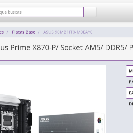
es
Placas Base
ASUS 90MB1IT0-M0EAY0
sus Prime X870-P/ Socket AM5/ DDR5/ P
M
P
E
Di