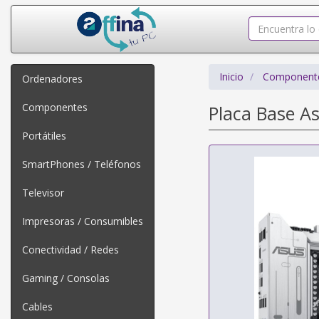
Inicio
Component
Ordenadores
Componentes
Placa Base A
Portátiles
SmartPhones / Teléfonos
Televisor
Impresoras / Consumibles
Conectividad / Redes
Gaming / Consolas
Cables