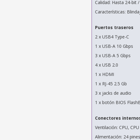
Calidad: Hasta 24-bit 
Características: Blin
Puertos traseros
2 x USB4 Type-C
1 x USB-A 10 Gbps
3 x USB-A 5 Gbps
4 x USB 2.0
1 x HDMI
1 x RJ-45 2.5 Gb
3 x jacks de audio
1 x botón BIOS Flash
Conectores interno
Ventilación: CPU, CPU
Alimentación: 24 pine