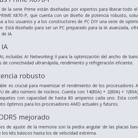
de la serie Prime están diseñadas por expertos para liberar todo e
PRIME X870-P, que cuenta con un diseño de potencia robusto, soluc
na a los usuarios y a los constructores de PC DIY una serie de optim
e. Está diseñado para ser un PC preparado para la IA avanzada, ofre
 de IA.
 IA
I, incluidas AI Networking II para la optimización del ancho de banda
 de conectividad ultrarrápida, rendimiento y refrigeración eficiente.
tencia robusto
ble es crucial para maximizar el rendimiento de los procesadores 
PU de alto número de núcleos. Cuenta con 14(80A) + 2(80A) + 1(80A
aquetes con capacidad de hasta 80 amperios cada uno. Esta configu
ento óptimos para los procesadores AMD actuales y futuros.
 DDR5 mejorado
es de ajuste de la memoria son la piedra angular de las placas ba
os kits básicos hasta los de velocidad extrema.