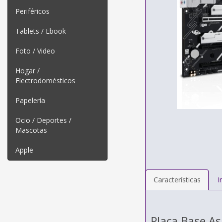
Periféricos
Tablets / Ebook
Foto / Video
Hogar /
Electrodomésticos
Papelería
Ocio / Deportes /
Mascotas
Apple
Características
I
Placa Base A