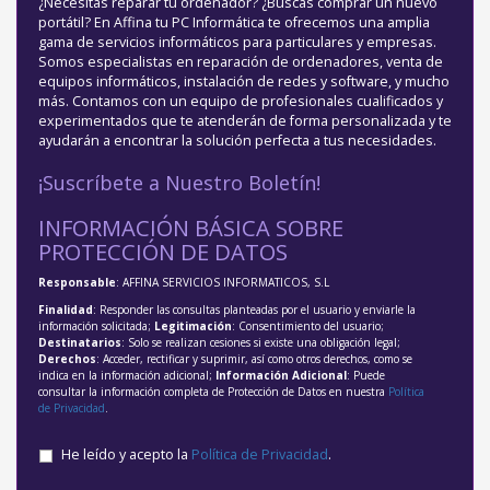
¿Necesitas reparar tu ordenador? ¿Buscas comprar un nuevo
portátil? En Affina tu PC Informática te ofrecemos una amplia
gama de servicios informáticos para particulares y empresas.
Somos especialistas en reparación de ordenadores, venta de
equipos informáticos, instalación de redes y software, y mucho
más. Contamos con un equipo de profesionales cualificados y
experimentados que te atenderán de forma personalizada y te
ayudarán a encontrar la solución perfecta a tus necesidades.
¡Suscríbete a Nuestro Boletín!
INFORMACIÓN BÁSICA SOBRE
PROTECCIÓN DE DATOS
Responsable
: AFFINA SERVICIOS INFORMATICOS, S.L
Finalidad
: Responder las consultas planteadas por el usuario y enviarle la
información solicitada;
Legitimación
: Consentimiento del usuario;
Destinatarios
: Solo se realizan cesiones si existe una obligación legal;
Derechos
: Acceder, rectificar y suprimir, así como otros derechos, como se
indica en la información adicional;
Información Adicional
: Puede
consultar la información completa de Protección de Datos en nuestra
Política
de Privacidad
.
He leído y acepto la
Política de Privacidad
.