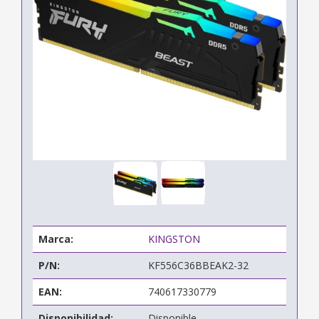
Marca:
KINGSTON
P/N:
KF556C36BBEAK2-32
EAN:
740617330779
Disponibilidad:
Disponible