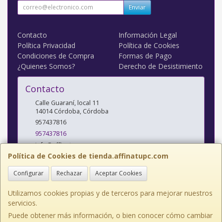
Enviar
Contacto
Información Legal
Política Privacidad
Política de Cookies
Condiciones de Compra
Formas de Pago
¿Quienes Somos?
Derecho de Desistimiento
Contacto
Calle Guaraní, local 11
14014
Córdoba
,
Córdoba
957437816
957437816
info@affinatupc.com
Política de Cookies de tienda.affinatupc.com
Configurar
Rechazar
Aceptar Cookies
Horario
10:00 a 13:30 y 17:00 a 20:30h Lunes a Viernes
Utilizamos cookies propias y de terceros para mejorar nuestros
servicios.
Puede obtener más información, o bien conocer cómo cambiar