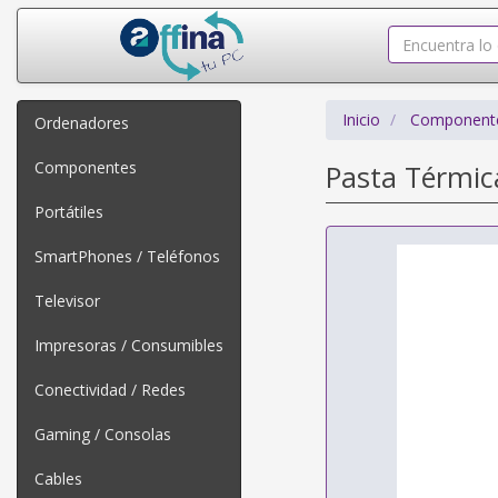
Inicio
Component
Ordenadores
Componentes
Pasta Térmic
Portátiles
SmartPhones / Teléfonos
Televisor
Impresoras / Consumibles
Conectividad / Redes
Gaming / Consolas
Cables