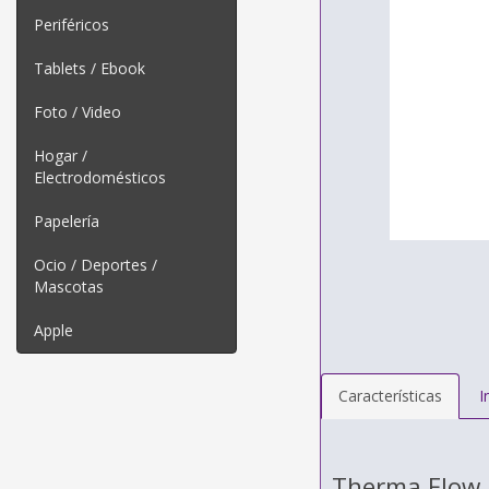
Periféricos
Tablets / Ebook
Foto / Video
Hogar /
Electrodomésticos
Papelería
Ocio / Deportes /
Mascotas
Apple
Características
I
Therma Flow