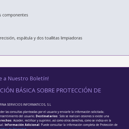
os componentes
recisión, espátula y dos toallitas limpiadoras
e a Nuestro Boletín!
CIÓN BÁSICA SOBRE PROTECCIÓN DE
FFINA SERVICIOS INFORMATICOS, S.L
der las consultas planteadas por el usuario y enviarle la información solicitada;
onsentimiento del usuario;
Destinatarios
: Solo se realizan cesiones si existe una
rechos
: Acceder, rectificar y suprimir, así como otros derechos, como se indica en la
nal;
Información Adicional
: Puede consultar la información completa de Protección de