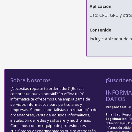
Aplicación
Uso: CPU, GPU y otr
Contenido
Incluye: Aplicador de p
Sobre Nosotros
¡Suscríbet
¿Necesitas reparar tu ordenador? ¿Buscas
INFORMA
comprar un nuevo portátil? En Affina tu PC
DATOS
Informática te ofrecemos una amplia gama de
servicios informáticos para particulares y
Responsable
: A
empresas. Somos especialistas en reparación de
Finalidad
: Respon
ordenadores, venta de equipos informáticos,
Legitimación
: C
instalación de redes y software, y mucho más.
obligación legal;
De
Contamos con un equipo de profesionales
información adicio
cualificados y experimentados que te atenderán