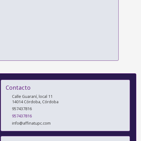
Contacto
Calle Guaraní, local 11
14014
Córdoba
,
Córdoba
957437816
957437816
info@affinatupc.com