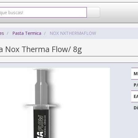
es
Pasta Termica
NOX NXTHERMAFLOW
a Nox Therma Flow/ 8g
M
P
E
Di