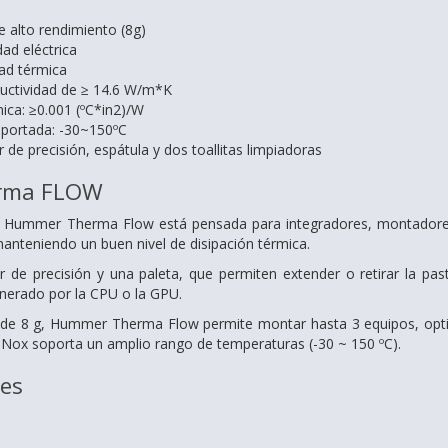
e alto rendimiento (8g)
ad eléctrica
dad térmica
uctividad de ≥ 14.6 W/m*K
mica: ≥0.001 (ºC*in2)/W
portada: -30~150ºC
r de precisión, espátula y dos toallitas limpiadoras
rma FLOW
 Hummer Therma Flow está pensada para integradores, montadores y
manteniendo un buen nivel de disipación térmica.
r de precisión y una paleta, que permiten extender o retirar la pas
enerado por la CPU o la GPU.
de 8 g, Hummer Therma Flow permite montar hasta 3 equipos, optimi
 Nox soporta un amplio rango de temperaturas (-30 ~ 150 ºC).
nes