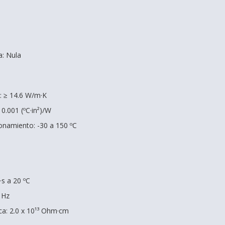
a: Nula
: ≥ 14.6 W/m·K
0.001 (ºC·in²)/W
onamiento: -30 a 150 ºC
·s a 20 ºC
⁶ Hz
ca: 2.0 x 10¹³ Ohm·cm