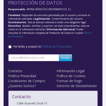
PROTECCIÓN DE DATOS
Responsable
: AFFINA SERVICIOS INFORMATICOS, S.L
Finalidad
: Responder las consultas planteadas por el usuario y enviarle la
información solicitada;
Legitimación
: Consentimiento del usuario;
Destinatarios
: Solo se realizan cesiones si existe una obligación legal;
Derechos
: Acceder, rectificar y suprimir, así como otros derechos, como se
indica en la información adicional;
Información Adicional
: Puede
consultar la información completa de Protección de Datos en nuestra
Política
de Privacidad
.
He leído y acepto la
Política de Privacidad
.
Enviar
Contacto
Información Legal
Política Privacidad
Política de Cookies
Condiciones de Compra
Formas de Pago
¿Quienes Somos?
Derecho de Desistimiento
Contacto
Calle Guaraní, local 11