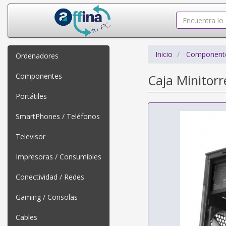
Inicio
Component
Ordenadores
Componentes
Caja Minitor
Portátiles
SmartPhones / Teléfonos
Televisor
Impresoras / Consumibles
Conectividad / Redes
Gaming / Consolas
Cables