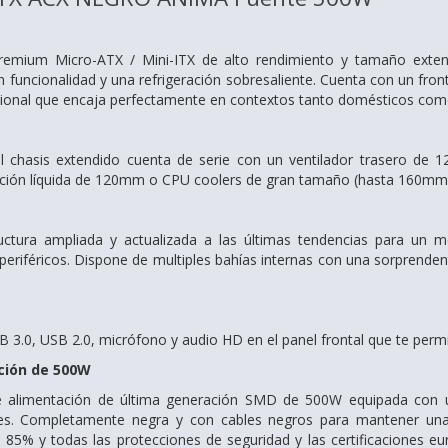
emium Micro-ATX / Mini-ITX de alto rendimiento y tamaño extend
 funcionalidad y una refrigeración sobresaliente. Cuenta con un fron
ional que encaja perfectamente en contextos tanto domésticos como
l chasis extendido cuenta de serie con un ventilador trasero de 1
ación líquida de 120mm o CPU coolers de gran tamaño (hasta 160mm d
ctura ampliada y actualizada a las últimas tendencias para un mo
 periféricos. Dispone de multiples bahías internas con una sorprenden
 3.0, USB 2.0, micrófono y audio HD en el panel frontal que te permi
ción de 500W
e alimentación de última generación SMD de 500W equipada con u
nes. Completamente negra y con cables negros para mantener una 
l 85% y todas las protecciones de seguridad y las certificaciones e