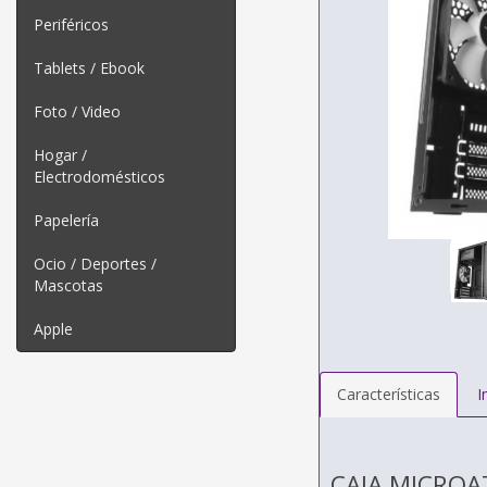
Periféricos
Tablets / Ebook
Foto / Video
Hogar /
Electrodomésticos
Papelería
Ocio / Deportes /
Mascotas
Apple
Características
I
CAJA MICROA