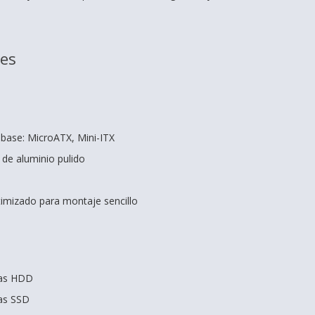
nes
 base: MicroATX, Mini-ITX
l de aluminio pulido
timizado para montaje sencillo
das HDD
das SSD