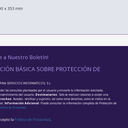
190 x 353 mm
e a Nuestro Boletín!
CIÓN BÁSICA SOBRE PROTECCIÓN DE
FFINA SERVICIOS INFORMATICOS, S.L
der las consultas planteadas por el usuario y enviarle la información solicitada;
onsentimiento del usuario;
Destinatarios
: Solo se realizan cesiones si existe una
rechos
: Acceder, rectificar y suprimir, así como otros derechos, como se indica en la
nal;
Información Adicional
: Puede consultar la información completa de Protección de
olítica de Privacidad
.
acepto la
Política de Privacidad
.