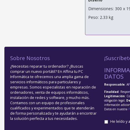
Dimensiones: 300 x 
Peso: 2.33 kg
Sobre Nosotros
¡Suscríbet
¿Necesitas reparar tu ordenador? ¿Buscas
INFORMA
comprar un nuevo portátil? En Affina tu PC
DATOS
Informática te ofrecemos una amplia gama de
servicios informáticos para particulares y
Responsable
: A
empresas. Somos especialistas en reparación de
Finalidad
: Respon
ordenadores, venta de equipos informáticos,
Legitimación
: C
instalación de redes y software, y mucho más.
obligación legal;
De
Contamos con un equipo de profesionales
información adicio
cualificados y experimentados que te atenderán
Datos en nuestra
P
de forma personalizada y te ayudarán a encontrar
la solución perfecta a tus necesidades.
He leído y 