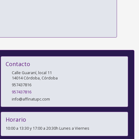
Contacto
Calle Guaraní, local 11
14014
Córdoba
,
Córdoba
957437816
957437816
info@affinatupc.com
Horario
10:00 a 13:30 y 17:00 a 20:30h Lunes a Viernes