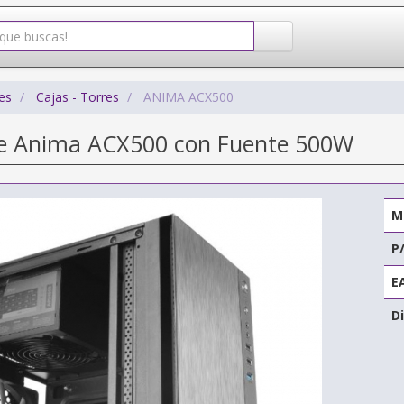
es
Cajas - Torres
ANIMA ACX500
re Anima ACX500 con Fuente 500W
M
P
E
Di