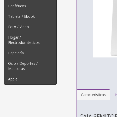
Periféricos
Tablets / Ebook
Foto / Video
Hogar /
Electrodomésticos
Papelería
Ocio / Deportes /
Mascotas
Apple
Características
I
CAJA SEMITOR