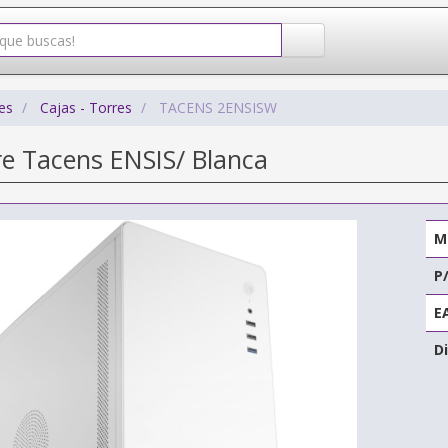
es
Cajas - Torres
TACENS 2ENSISW
re Tacens ENSIS/ Blanca
M
P
E
Di