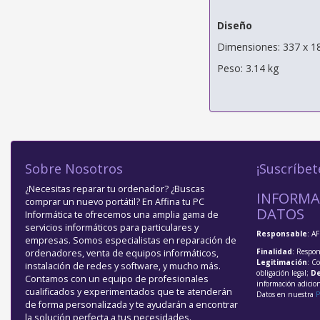
Diseño
Dimensiones: 337 x 
Peso: 3.14 kg
Sobre Nosotros
¡Suscríbet
¿Necesitas reparar tu ordenador? ¿Buscas
INFORMA
comprar un nuevo portátil? En Affina tu PC
DATOS
Informática te ofrecemos una amplia gama de
servicios informáticos para particulares y
Responsable
: A
empresas. Somos especialistas en reparación de
Finalidad
: Respon
ordenadores, venta de equipos informáticos,
Legitimación
: C
instalación de redes y software, y mucho más.
obligación legal;
De
Contamos con un equipo de profesionales
información adicio
cualificados y experimentados que te atenderán
Datos en nuestra
P
de forma personalizada y te ayudarán a encontrar
la solución perfecta a tus necesidades.