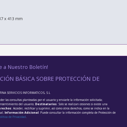
187 x 413 mm
e a Nuestro Boletín!
CIÓN BÁSICA SOBRE PROTECCIÓN DE
FFINA SERVICIOS INFORMATICOS, S.L
der las consultas planteadas por el usuario y enviarle la información solicitada;
onsentimiento del usuario;
Destinatarios
: Solo se realizan cesiones si existe una
rechos
: Acceder, rectificar y suprimir, así como otros derechos, como se indica en la
nal;
Información Adicional
: Puede consultar la información completa de Protección de
olítica de Privacidad
.