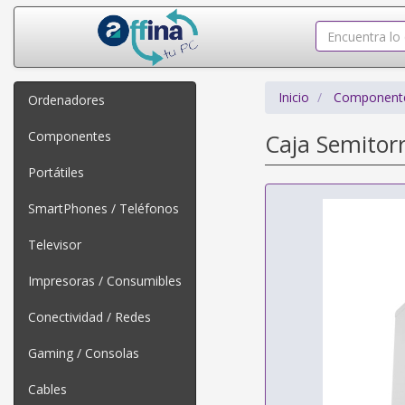
Inicio
Component
Ordenadores
Componentes
Caja Semitor
Portátiles
SmartPhones / Teléfonos
Televisor
Impresoras / Consumibles
Conectividad / Redes
Gaming / Consolas
Cables