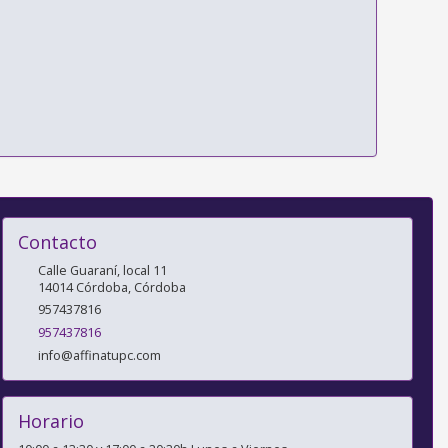
Contacto
Calle Guaraní, local 11
14014
Córdoba
,
Córdoba
957437816
957437816
info@affinatupc.com
Horario