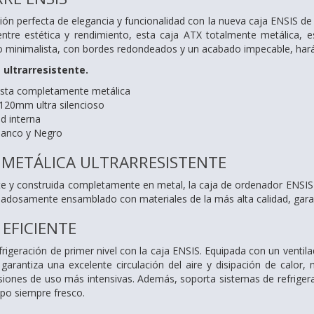
ón perfecta de elegancia y funcionalidad con la nueva caja ENSIS de
entre estética y rendimiento, esta caja ATX totalmente metálica, es
o minimalista, con bordes redondeados y un acabado impecable, hará 
 ultrarresistente.
ista completamente metálica
120mm ultra silencioso
d interna
lanco y Negro
METÁLICA ULTRARRESISTENTE
e y construida completamente en metal, la caja de ordenador ENSIS o
dosamente ensamblado con materiales de la más alta calidad, garant
 EFICIENTE
rigeración de primer nivel con la caja ENSIS. Equipada con un ventil
, garantiza una excelente circulación del aire y disipación de cal
esiones de uso más intensivas. Además, soporta sistemas de refriger
po siempre fresco.