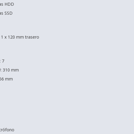
das HDD
das SSD
: 1 x 120 mm trasero
: 7
U: 310 mm
156 mm
crófono