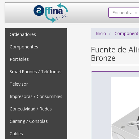
Inicio
Component
Ordenadores
Componentes
Fuente de Al
Bronze
Portátiles
SmartPhones / Teléfonos
Televisor
Impresoras / Consumibles
Conectividad / Redes
Gaming / Consolas
Cables