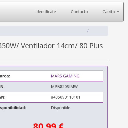
Identifícate
Contacto
Carrito
50W/ Ventilador 14cm/ 80 Plus
arca:
MARS GAMING
/N:
MPB850SIMW
AN:
8435693110101
sponibilidad:
Disponible
80,99 €