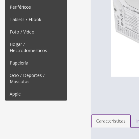
Periféricos
Tablets / Ebook
Foto / Video
Hogar /
Electrodomésticos
Papelería
Ocio / Deportes /
Mascotas
Apple
Características
I