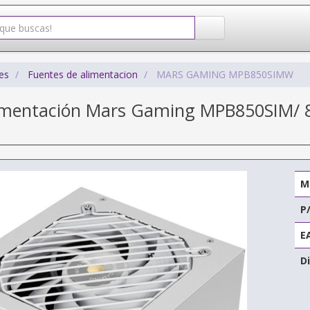
es
Fuentes de alimentacion
MARS GAMING MPB850SIMW
imentación Mars Gaming MPB850SIM/ 8
M
P
E
Di