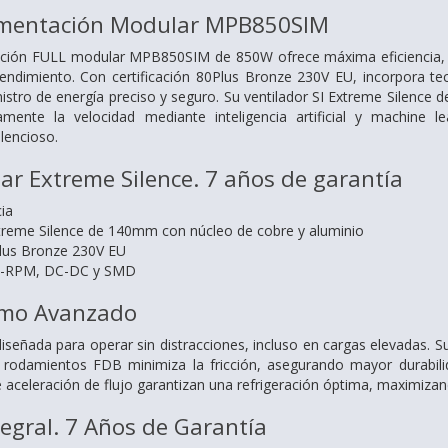
imentación Modular MPB850SIM
ación FULL modular MPB850SIM de 850W ofrece máxima eficiencia, es
rendimiento. Con certificación 80Plus Bronze 230V EU, incorpora 
istro de energía preciso y seguro. Su ventilador SI Extreme Silenc
ente la velocidad mediante inteligencia artificial y machine lea
lencioso.
r Extreme Silence. 7 años de garantía
ia
xtreme Silence de 140mm con núcleo de cobre y aluminio
Plus Bronze 230V EU
I2-RPM, DC-DC y SMD
remo Avanzado
eñada para operar sin distracciones, incluso en cargas elevadas. S
rodamientos FDB minimiza la fricción, asegurando mayor durabilida
aceleración de flujo garantizan una refrigeración óptima, maximizando 
tegral. 7 Años de Garantía