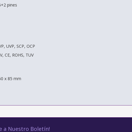
6+2 pines
VP, UVP, SCP, OCP
2V, CE, ROHS, TUV
60 x 85 mm
e a Nuestro Boletín!