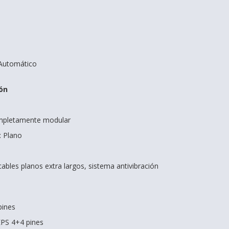
 Automático
ón
ompletamente modular
: Plano
ables planos extra largos, sistema antivibración
pines
EPS 4+4 pines