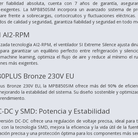
er fiabilidad absoluta, cuenta con 7 años de garantía, asegur
 exigentes. La MPB850SIM incorpora un avanzado sistema de pr
re frente a sobrecargas, cortocircuitos y fluctuaciones eléctricas.
s de calidad y seguridad, garantiza fiabilidad y seguridad en todo 
l AI2-RPM
zada tecnología AI2-RPM, el ventilador SI Extreme Silence ajusta d
para garantizar un equilibrio perfecto entre refrigeración y silenc
l y machine learning, optimiza el flujo de aire y reduce al mínimo el
iones más exigentes.
 80PLUS Bronze 230V EU
Plus Bronze 230V EU, la MPB850SIM ofrece más del 90% de eficienci
mejorando la estabilidad del sistema. Su diseño sostenible y optimiza
 rendimiento.
-DC y SMD: Potencia y Estabilidad
ersión DC-DC ofrece una regulación de voltaje precisa, ideal para t
con la tecnología SMD, mejora la eficiencia y la vida útil de la fu
ción precisa y una protección óptima para los componentes más sens