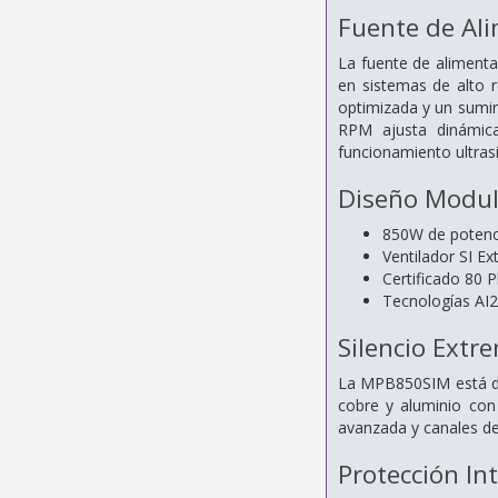
Fuente de Al
La fuente de aliment
en sistemas de alto 
optimizada y un sumin
RPM ajusta dinámicam
funcionamiento ultrasi
Diseño Modula
850W de potenc
Ventilador SI E
Certificado 80 
Tecnologías A
Silencio Ext
La MPB850SIM está dis
cobre y aluminio con 
avanzada y canales de 
Protección In