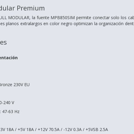
dular Premium
ULL MODULAR, la fuente MPB850SIM permite conectar solo los cables 
es planos extralargos en color negro optimizan la organización dentro
nes
entación
s Bronze 230V EU
00-240 V
: 47-63 Hz
3.3V 18A / +5V 18A / +12V 70.5A / -12V 0.3A / +5VSB 2.5A