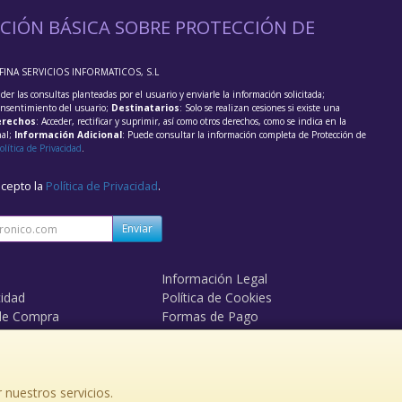
CIÓN BÁSICA SOBRE PROTECCIÓN DE
FFINA SERVICIOS INFORMATICOS, S.L
der las consultas planteadas por el usuario y enviarle la información solicitada;
onsentimiento del usuario;
Destinatarios
: Solo se realizan cesiones si existe una
rechos
: Acceder, rectificar y suprimir, así como otros derechos, como se indica en la
nal;
Información Adicional
: Puede consultar la información completa de Protección de
olítica de Privacidad
.
acepto la
Política de Privacidad
.
Enviar
Información Legal
cidad
Política de Cookies
de Compra
Formas de Pago
mos?
Derecho de Desistimiento
 nuestros servicios.