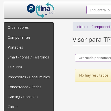
Inicio
Component
Ordenadores
Componentes
Visor para T
Portátiles
SmartPhones / Teléfonos
Televisor
No hay resultados.
Impresoras / Consumibles
Conectividad / Redes
Gaming / Consolas
Cables