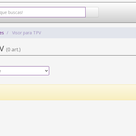
es
Visor para TPV
PV
(0 art.)