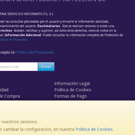
FFINA SERVICIOS INFORMATICOS, S.L
der las consultas planteadas por el usuario y enviarle la información solicitada;
onsentimiento del usuario;
Destinatarios
: Solo se realizan cesiones si existe una
rechos
: Acceder, rectificar y suprimir, así como otros derechos, como se indica en la
nal;
Información Adicional
: Puede consultar la información completa de Protección de
olítica de Privacidad
.
acepto la
Política de Privacidad
.
Enviar
Información Legal
cidad
Política de Cookies
de Compra
Formas de Pago
mos?
Derecho de Desistimiento
 nuestros servicios.
 cambiar la configuración, en nuestra
, , , , España. - C.I.F.: B14981336 - Tfno:
Política de Cookies
.