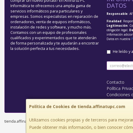
comprar un nuevo portátil? En Affina tu PC
DATOS
Informática te ofrecemos una amplia gama de
servicios informáticos para particulares y
Responsable
: A
empresas. Somos especialistas en reparación de
Finalidad
: Respon
ordenadores, venta de equipos informáticos,
Legitimación
: C
instalación de redes y software, y mucho más.
obligación legal;
De
Contamos con un equipo de profesionales
información adicio
cualificados y experimentados que te atenderán
Datos en nuestra
P
de forma personalizada y te ayudarán a encontrar
la solución perfecta a tus necesidades.
He leído y 
Contacto
Política Priva
Condiciones 
¿Quienes So
Política de Cookies de tienda.affinatupc.com
Utilizamos cookies propias y de terceros para mejorar
tienda.affinatupc.com © 2026
Puede obtener más información, o bien conocer cómo