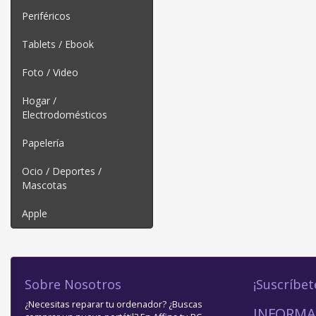
Periféricos
Tablets / Ebook
Foto / Video
Hogar /
Electrodomésticos
Papelería
Ocio / Deportes /
Mascotas
Apple
Sobre Nosotros
¡Suscríbet
¿Necesitas reparar tu ordenador? ¿Buscas
INFORMA