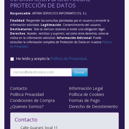
PROTECCIÓN DE DATOS
Responsable
: AFFINA SERVICIOS INFORMATICOS, S.L
Finalidad
: Responder las consultas planteadas por el usuario y enviarle la
información solicitada;
Legitimación
: Consentimiento del usuario;
Destinatarios
: Solo se realizan cesiones si existe una obligación legal;
Derechos
: Acceder, rectificar y suprimir, así como otros derechos, como se
indica en la información adicional;
Información Adicional
: Puede
consultar la información completa de Protección de Datos en nuestra
Política
de Privacidad
.
He leído y acepto la
Política de Privacidad
.
Enviar
Contacto
Información Legal
Política Privacidad
Política de Cookies
Condiciones de Compra
Formas de Pago
¿Quienes Somos?
Derecho de Desistimiento
Contacto
Calle Guaraní, local 11