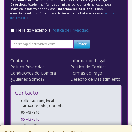
Derechos
: Acceder, rectificar y suprimir, así como otros derechos, como se
indica en la información adicional;
Información Adicional
: Puede
consultar la información completa de Protección de Datos en nuestra
Política
de Privacidad
.
He leído y acepto la
Política de Privacidad
.
Enviar
Contacto
Información Legal
Política Privacidad
Política de Cookies
Condiciones de Compra
Formas de Pago
¿Quienes Somos?
Derecho de Desistimiento
Contacto
Calle Guaraní, local 11
14014
Córdoba
,
Córdoba
957437816
957437816
info@affinatupc.com