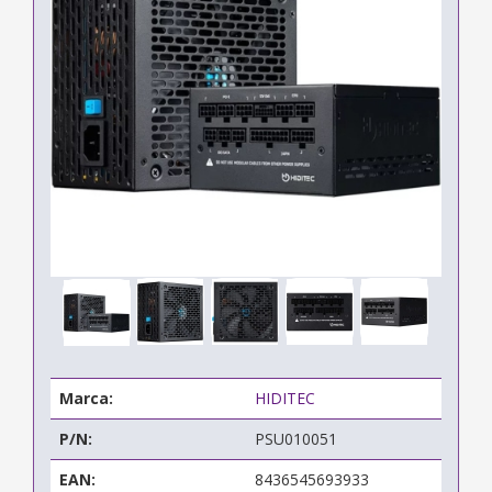
Marca:
HIDITEC
P/N:
PSU010051
EAN:
8436545693933