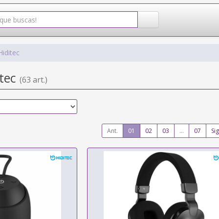
Hiditec
itec
(63 art.)
Ant.
01
02
03
...
07
Sig