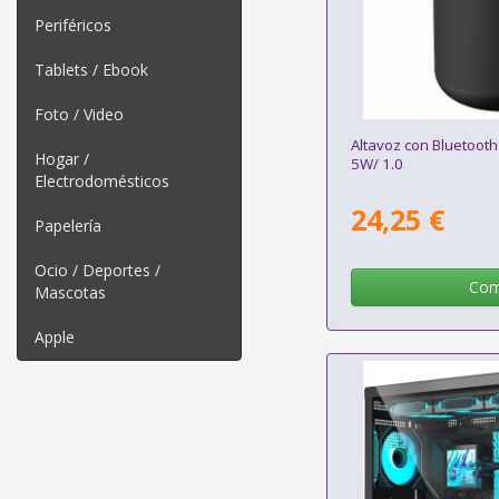
Periféricos
Tablets / Ebook
Foto / Video
Altavoz con Bluetooth
Hogar /
5W/ 1.0
Electrodomésticos
24,25 €
Papelería
Ocio / Deportes /
Com
Mascotas
Apple