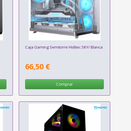
Caja Gaming Semitorre Hiditec SKY/ Blanca
66,50 €
Comprar