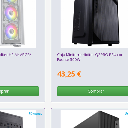
ditec H2 Air ARGB/
Caja Minitorre Hiditec Q2PRO PSU con
Fuente 500W
43,25 €
prar
Comprar