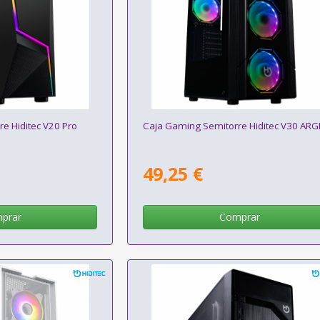
e Hiditec V20 Pro
Caja Gaming Semitorre Hiditec V30 ARG
49,25 €
prar
Comprar