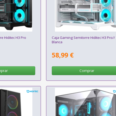
e Hiditec H3 Pro
Caja Gaming Semitorre Hiditec H3 Pro//
Blanca
58,99 €
prar
Comprar