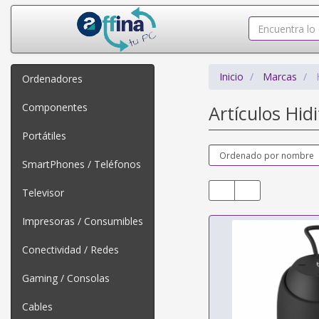
Inicio
Marcas
Ordenadores
Componentes
Artículos Hid
Portátiles
SmartPhones / Teléfonos
Televisor
Impresoras / Consumibles
Conectividad / Redes
Gaming / Consolas
Cables