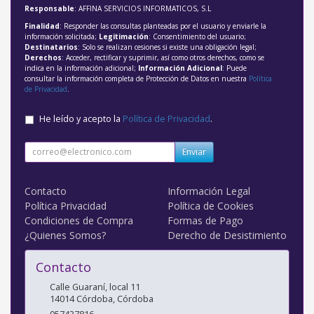
Responsable
: AFFINA SERVICIOS INFORMATICOS, S.L
Finalidad
: Responder las consultas planteadas por el usuario y enviarle la
información solicitada;
Legitimación
: Consentimiento del usuario;
Destinatarios
: Solo se realizan cesiones si existe una obligación legal;
Derechos
: Acceder, rectificar y suprimir, así como otros derechos, como se
indica en la información adicional;
Información Adicional
: Puede
consultar la información completa de Protección de Datos en nuestra
Política
de Privacidad
.
He leído y acepto la
Política de Privacidad
.
Enviar
Contacto
Información Legal
Política Privacidad
Política de Cookies
Condiciones de Compra
Formas de Pago
¿Quienes Somos?
Derecho de Desistimiento
Contacto
Calle Guaraní, local 11
14014
Córdoba
,
Córdoba