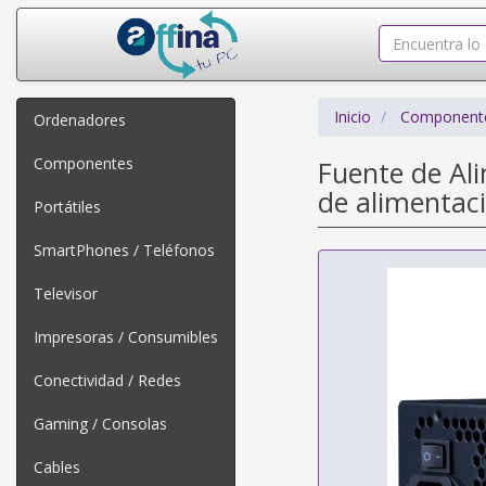
Inicio
Component
Ordenadores
Componentes
Fuente de Al
de alimentac
Portátiles
SmartPhones / Teléfonos
Televisor
Impresoras / Consumibles
Conectividad / Redes
Gaming / Consolas
Cables