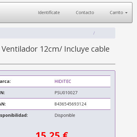
Identifícate
Contacto
Carrito
Ventilador 12cm/ Incluye cable
arca:
HIDITEC
/N:
PSU010027
AN:
8436545693124
sponibilidad:
Disponible
15,25 €