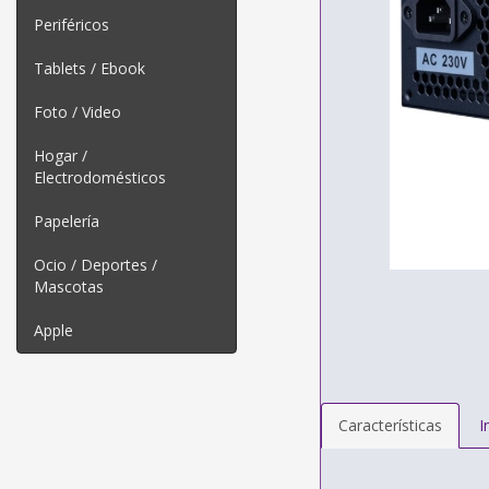
Periféricos
Tablets / Ebook
Foto / Video
Hogar /
Electrodomésticos
Papelería
Ocio / Deportes /
Mascotas
Apple
Características
I