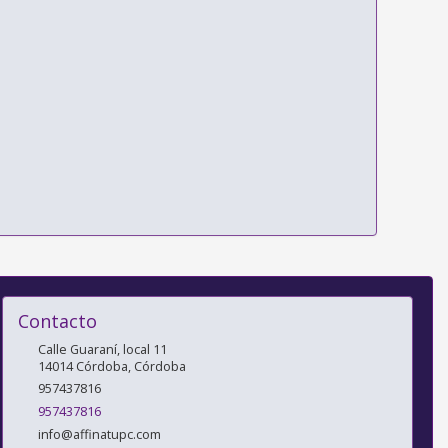
Contacto
Calle Guaraní, local 11
14014
Córdoba
,
Córdoba
957437816
957437816
info@affinatupc.com