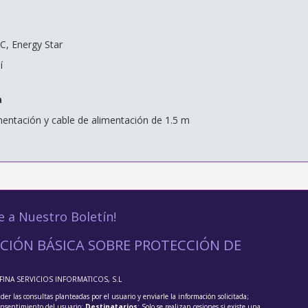
CC, Energy Star
í
a
imentación y cable de alimentación de 1.5 m
e a Nuestro Boletín!
CIÓN BÁSICA SOBRE PROTECCIÓN DE
FFINA SERVICIOS INFORMATICOS, S.L
der las consultas planteadas por el usuario y enviarle la información solicitada;
onsentimiento del usuario;
Destinatarios
: Solo se realizan cesiones si existe una