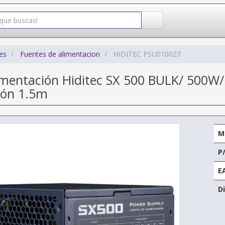
es
Fuentes de alimentacion
HIDITEC PSU010027
imentación Hiditec SX 500 BULK/ 500W/ 
ión 1.5m
M
P
E
Di