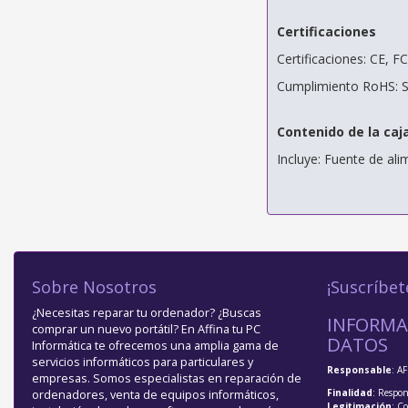
Certificaciones
Certificaciones: CE, F
Cumplimiento RoHS: S
Contenido de la caj
Incluye: Fuente de al
Sobre Nosotros
¡Suscríbet
¿Necesitas reparar tu ordenador? ¿Buscas
INFORMA
comprar un nuevo portátil? En Affina tu PC
DATOS
Informática te ofrecemos una amplia gama de
servicios informáticos para particulares y
Responsable
: A
empresas. Somos especialistas en reparación de
Finalidad
: Respon
ordenadores, venta de equipos informáticos,
Legitimación
: C