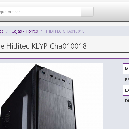
es
Cajas - Torres
HIDITEC CHA010018
re Hiditec KLYP Cha010018
M
P
E
Di