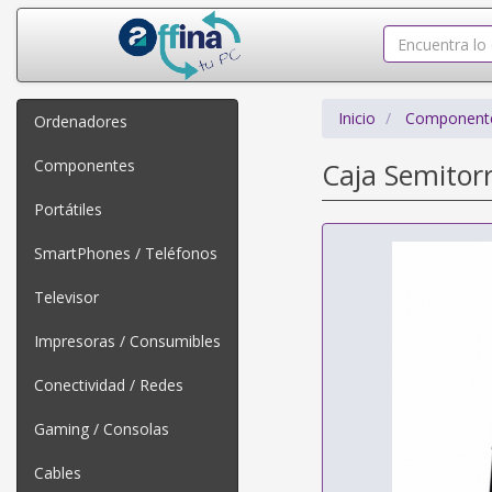
Inicio
Component
Ordenadores
Componentes
Caja Semitor
Portátiles
SmartPhones / Teléfonos
Televisor
Impresoras / Consumibles
Conectividad / Redes
Gaming / Consolas
Cables