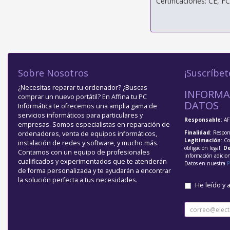
Certificaciones: CE, 
Sobre Nosotros
¡Suscríbet
¿Necesitas reparar tu ordenador? ¿Buscas
INFORMA
comprar un nuevo portátil? En Affina tu PC
DATOS
Informática te ofrecemos una amplia gama de
servicios informáticos para particulares y
Responsable
: A
empresas. Somos especialistas en reparación de
Finalidad
: Respon
ordenadores, venta de equipos informáticos,
Legitimación
: C
instalación de redes y software, y mucho más.
obligación legal;
De
Contamos con un equipo de profesionales
información adicio
cualificados y experimentados que te atenderán
Datos en nuestra
P
de forma personalizada y te ayudarán a encontrar
la solución perfecta a tus necesidades.
He leído y 