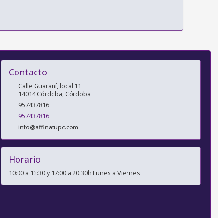
Contacto
Calle Guaraní, local 11
14014
Córdoba
,
Córdoba
957437816
957437816
info@affinatupc.com
Horario
10:00 a 13:30 y 17:00 a 20:30h Lunes a Viernes