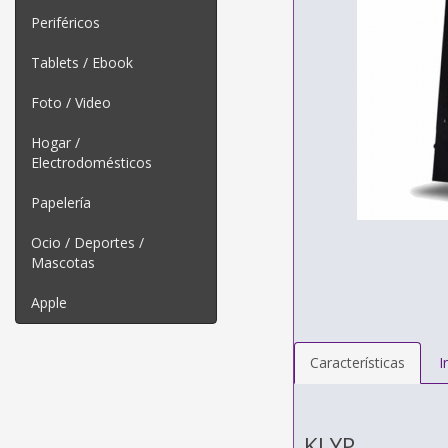
Periféricos
Tablets / Ebook
Foto / Video
Hogar /
Electrodomésticos
Papelería
Ocio / Deportes /
Mascotas
Apple
Características
I
KLYP