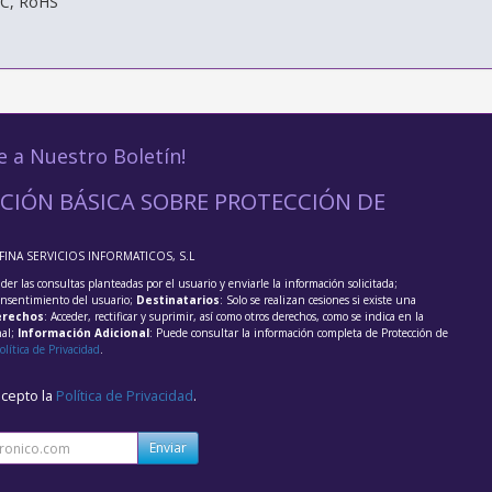
FCC, RoHS
e a Nuestro Boletín!
CIÓN BÁSICA SOBRE PROTECCIÓN DE
FFINA SERVICIOS INFORMATICOS, S.L
der las consultas planteadas por el usuario y enviarle la información solicitada;
onsentimiento del usuario;
Destinatarios
: Solo se realizan cesiones si existe una
rechos
: Acceder, rectificar y suprimir, así como otros derechos, como se indica en la
nal;
Información Adicional
: Puede consultar la información completa de Protección de
olítica de Privacidad
.
acepto la
Política de Privacidad
.
Enviar