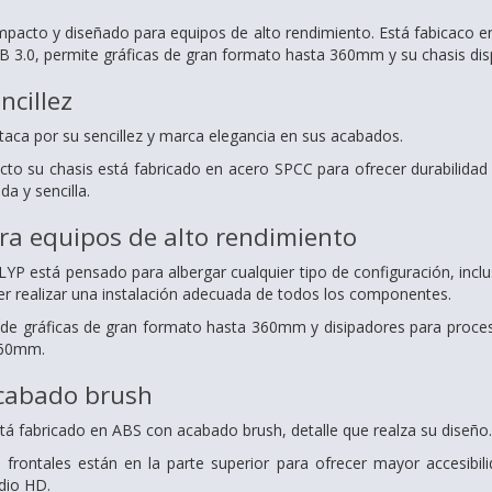
pacto y diseñado para equipos de alto rendimiento. Está fabicaco e
 3.0, permite gráficas de gran formato hasta 360mm y su chasis dis
ncillez
taca por su sencillez y marca elegancia en sus acabados.
o su chasis está fabricado en acero SPCC para ofrecer durabilidad y
a y sencilla.
ra equipos de alto rendimiento
 KLYP está pensado para albergar cualquier tipo de configuración, inc
r realizar una instalación adecuada de todos los componentes.
n de gráficas de gran formato hasta 360mm y disipadores para proces
160mm.
acabado brush
está fabricado en ABS con acabado brush, detalle que realza su diseño.
 frontales están en la parte superior para ofrecer mayor accesibi
dio HD.