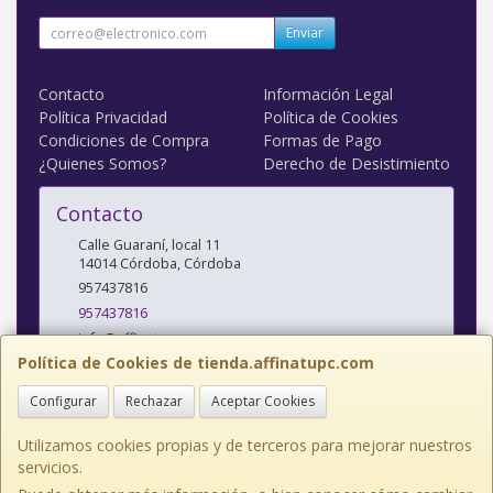
Enviar
Contacto
Información Legal
Política Privacidad
Política de Cookies
Condiciones de Compra
Formas de Pago
¿Quienes Somos?
Derecho de Desistimiento
Contacto
Calle Guaraní, local 11
14014
Córdoba
,
Córdoba
957437816
957437816
info@affinatupc.com
Política de Cookies de tienda.affinatupc.com
Configurar
Rechazar
Aceptar Cookies
Horario
10:00 a 13:30 y 17:00 a 20:30h Lunes a Viernes
Utilizamos cookies propias y de terceros para mejorar nuestros
servicios.