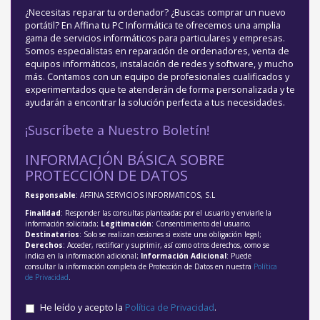
¿Necesitas reparar tu ordenador? ¿Buscas comprar un nuevo
portátil? En Affina tu PC Informática te ofrecemos una amplia
gama de servicios informáticos para particulares y empresas.
Somos especialistas en reparación de ordenadores, venta de
equipos informáticos, instalación de redes y software, y mucho
más. Contamos con un equipo de profesionales cualificados y
experimentados que te atenderán de forma personalizada y te
ayudarán a encontrar la solución perfecta a tus necesidades.
¡Suscríbete a Nuestro Boletín!
INFORMACIÓN BÁSICA SOBRE
PROTECCIÓN DE DATOS
Responsable
: AFFINA SERVICIOS INFORMATICOS, S.L
Finalidad
: Responder las consultas planteadas por el usuario y enviarle la
información solicitada;
Legitimación
: Consentimiento del usuario;
Destinatarios
: Solo se realizan cesiones si existe una obligación legal;
Derechos
: Acceder, rectificar y suprimir, así como otros derechos, como se
indica en la información adicional;
Información Adicional
: Puede
consultar la información completa de Protección de Datos en nuestra
Política
de Privacidad
.
He leído y acepto la
Política de Privacidad
.